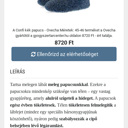
A Confi kék papucs - Ovecha Méretek: 45-46 terméket a Ovecha
gyártótól a gyogyszertarcenter.hu oldalon 8720 Ft - ért találja.
8720 Ft
Ellenőrizd az elérhetőséget
LEÍRÁS
Tartsa melegen lábát
meleg papucsunkkal
. Ezekre a
papucsokra mindenkép szüksége van télen – egy vastag
gyapjúréteg, amely
alulról szigeteli a hideget.
A papucsok
egész évben tökéletesek.
Télen
tökéletesen felmelegítik
a
lábfejet (mindez egy speciális bársonygyapjúnak
köszönhető), nyáron pedig
szabályozzák a cipő
belsejében lévő légáramlást.