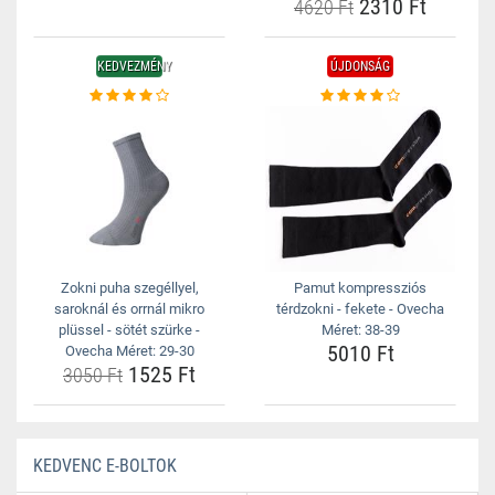
2310 Ft
4620 Ft
KEDVEZMÉNY
ÚJDONSÁG
Zokni puha szegéllyel,
Pamut kompressziós
saroknál és orrnál mikro
térdzokni - fekete - Ovecha
plüssel - sötét szürke -
Méret: 38-39
5010 Ft
Ovecha Méret: 29-30
1525 Ft
3050 Ft
KEDVENC E-BOLTOK