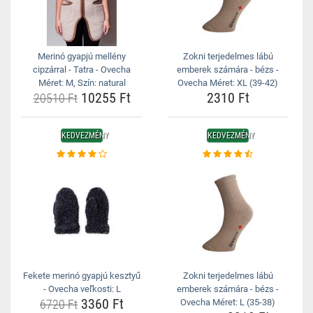
Merinó gyapjú mellény
Zokni terjedelmes lábú
cipzárral - Tatra - Ovecha
emberek számára - bézs -
Méret: M, Szín: natural
Ovecha Méret: XL (39-42)
10255 Ft
2310 Ft
20510 Ft
KEDVEZMÉNY
KEDVEZMÉNY
Fekete merinó gyapjú kesztyű
Zokni terjedelmes lábú
- Ovecha veľkosti: L
emberek számára - bézs -
3360 Ft
6720 Ft
Ovecha Méret: L (35-38)