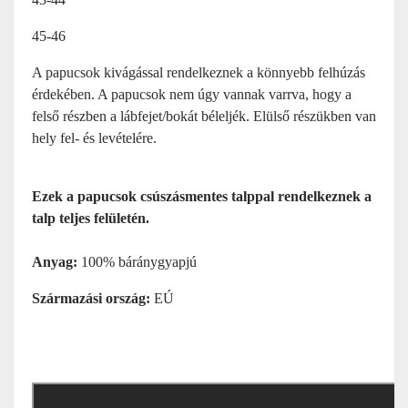
45-46
A papucsok kivágással rendelkeznek a könnyebb felhúzás
érdekében. A papucsok nem úgy vannak varrva, hogy a
felső részben a lábfejet/bokát béleljék. Elülső részükben van
hely fel- és levételére.
Ezek a papucsok csúszásmentes talppal rendelkeznek a
talp teljes felületén.
Anyag:
100% báránygyapjú
Származási ország:
EÚ