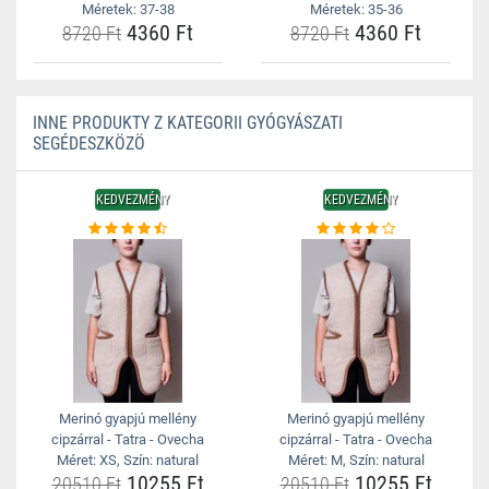
Méretek: 37-38
Méretek: 35-36
4360 Ft
4360 Ft
8720 Ft
8720 Ft
INNE PRODUKTY Z KATEGORII GYÓGYÁSZATI
SEGÉDESZKÖZÖ
KEDVEZMÉNY
KEDVEZMÉNY
Merinó gyapjú mellény
Merinó gyapjú mellény
cipzárral - Tatra - Ovecha
cipzárral - Tatra - Ovecha
Méret: XS, Szín: natural
Méret: M, Szín: natural
10255 Ft
10255 Ft
20510 Ft
20510 Ft