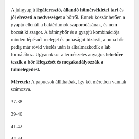
A juhgyapjú
légáteresztő, állandó hőmérsékletet tart
és
jól
elvezeti a nedvességet
a bőrről. Ennek köszönhetően a
gyapjú ellenáll a baktériumok szaporodásának, és nem
bocsát ki szagot. A báránybőr és a gyapjú kombinációja
minden lépésnél meleget és puhaságot biztosít, a puha bőr
pedig már rövid viselés után is alkalmazkodik a láb
formájához. Ugyanakkor a természetes anyagok
lehetővé
teszik a bőr lélegzését és megakadályozzák a
túlmelegedést.
Méretek:
A papucsok állíthatóak, így két méretben vannak
számozva.
37-38
39-40
41-42
43-44