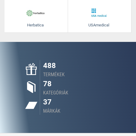
Herbatica
USAmedical
488
TERMÉKEK
78
KATEGÓRIÁK
37
MÁRKÁK