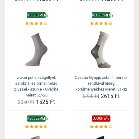
KEDVEZMÉNY
KEDVEZMÉNY
Zokni puha szegéllyel,
Ovecha Gyapjú zokni - merinó,
saroknál és orrnál mikro
rendkívül hideg
plüssel - szürke - Ovecha
körülményekhez Méret: 31-32
2615 Ft
Méret: 27-28
5230 Ft
1525 Ft
3050 Ft
KEDVEZMÉNY
ÚJDONSÁG