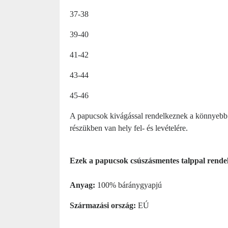
37-38
39-40
41-42
43-44
45-46
A papucsok kivágással rendelkeznek a könnyebb f
részükben van hely fel- és levételére.
Ezek a papucsok csúszásmentes talppal rendelke
Anyag:
100% báránygyapjú
Származási ország:
EÚ