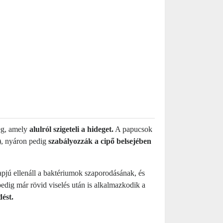
eg, amely
alulról szigeteli a hideget.
A papucsok
), nyáron pedig
szabályozzák a cipő belsejében
pjú ellenáll a baktériumok szaporodásának, és
edig már rövid viselés után is alkalmazkodik a
dést.