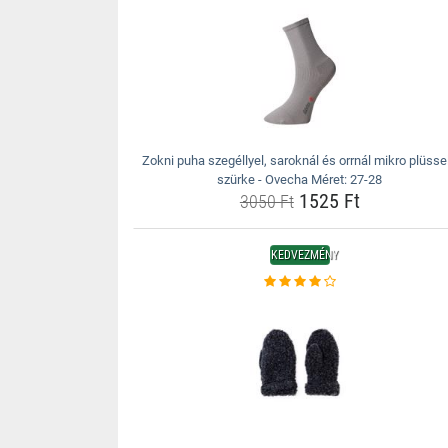
Zokni puha szegéllyel, saroknál és orrnál mikro plüssel
szürke - Ovecha Méret: 27-28
1525 Ft
3050 Ft
KEDVEZMÉNY