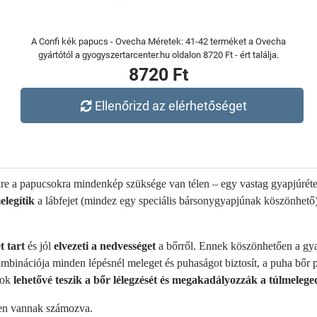
A Confi kék papucs - Ovecha Méretek: 41-42 terméket a Ovecha
gyártótól a gyogyszertarcenter.hu oldalon 8720 Ft - ért találja.
8720 Ft
Ellenőrizd az elérhetőséget
kre a papucsokra mindenkép szüksége van télen – egy vastag gyapjúrét
elegítik
a lábfejet (mindez egy speciális bársonygyapjúnak köszönhető
t tart
és jól
elvezeti a nedvességet
a bőrről. Ennek köszönhetően a gya
mbinációja minden lépésnél meleget és puhaságot biztosít, a puha bőr p
gok
lehetővé teszik a bőr lélegzését és megakadályozzák a túlmelege
ben vannak számozva.