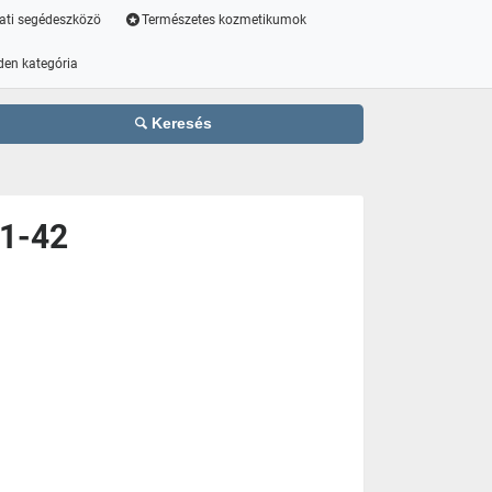
ati segédeszközö
Természetes kozmetikumok
den kategória
Keresés
41-42