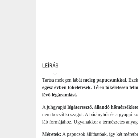
LEÍRÁS
Tartsa melegen lábát
meleg papucsunkkal
. Eze
egész évben tökéletesek.
Télen
tökéletesen felm
lévő légáramlást.
A juhgyapjú
légáteresztő, állandó hőmérséklete
nem bocsát ki szagot. A báránybőr és a gyapjú ko
láb formájához. Ugyanakkor a természetes anya
Méretek:
A papucsok állíthatóak, így két méret