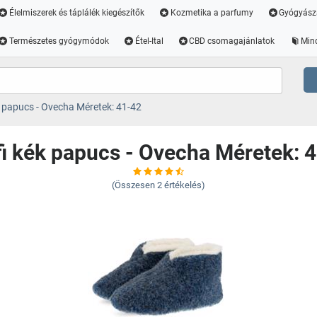
Élelmiszerek és táplálék kiegészítők
Kozmetika a parfumy
Gyógyász
Természetes gyógymódok
Étel-Ital
CBD csomagajánlatok
Min
 papucs - Ovecha Méretek: 41-42
i kék papucs - Ovecha Méretek: 
(Összesen
2
értékelés)