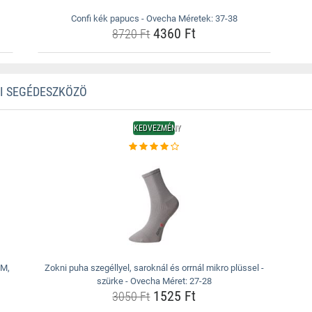
Confi kék papucs - Ovecha Méretek: 37-38
4360 Ft
8720 Ft
TI SEGÉDESZKÖZÖ
KEDVEZMÉNY
 M,
Zokni puha szegéllyel, saroknál és orrnál mikro plüssel -
szürke - Ovecha Méret: 27-28
1525 Ft
3050 Ft