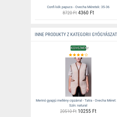
Confi kék papucs - Ovecha Méretek: 35-36
4360 Ft
8720 Ft
INNE PRODUKTY Z KATEGORII GYÓGYÁSZA
KEDVEZMÉNY
Merinó gyapjú mellény cipzárral - Tatra - Ovecha Méret:
Szín: natural
10255 Ft
20510 Ft