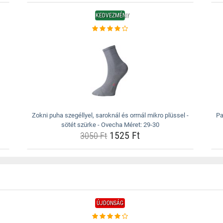
KEDVEZMÉNY
Zokni puha szegéllyel, saroknál és orrnál mikro plüssel -
Pa
sötét szürke - Ovecha Méret: 29-30
1525 Ft
3050 Ft
ÚJDONSÁG