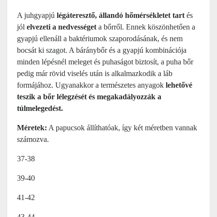
A juhgyapjú
légáteresztő, állandó hőmérsékletet tart
és
jól
elvezeti a nedvességet
a bőrről. Ennek köszönhetően a
gyapjú ellenáll a baktériumok szaporodásának, és nem
bocsát ki szagot. A báránybőr és a gyapjú kombinációja
minden lépésnél meleget és puhaságot biztosít, a puha bőr
pedig már rövid viselés után is alkalmazkodik a láb
formájához. Ugyanakkor a természetes anyagok
lehetővé
teszik a bőr lélegzését és megakadályozzák a
túlmelegedést.
Méretek:
A papucsok állíthatóak, így két méretben vannak
számozva.
37-38
39-40
41-42
43-44