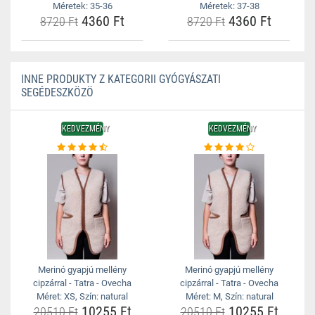
Méretek: 35-36
Méretek: 37-38
4360 Ft
4360 Ft
8720 Ft
8720 Ft
INNE PRODUKTY Z KATEGORII GYÓGYÁSZATI
SEGÉDESZKÖZÖ
KEDVEZMÉNY
KEDVEZMÉNY
Merinó gyapjú mellény
Merinó gyapjú mellény
cipzárral - Tatra - Ovecha
cipzárral - Tatra - Ovecha
Méret: XS, Szín: natural
Méret: M, Szín: natural
10255 Ft
10255 Ft
20510 Ft
20510 Ft