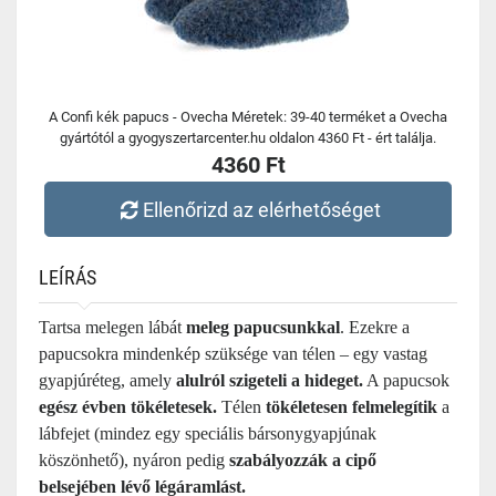
A Confi kék papucs - Ovecha Méretek: 39-40 terméket a Ovecha
gyártótól a gyogyszertarcenter.hu oldalon 4360 Ft - ért találja.
4360 Ft
Ellenőrizd az elérhetőséget
LEÍRÁS
Tartsa melegen lábát
meleg papucsunkkal
. Ezekre a
papucsokra mindenkép szüksége van télen – egy vastag
gyapjúréteg, amely
alulról szigeteli a hideget.
A papucsok
egész évben tökéletesek.
Télen
tökéletesen felmelegítik
a
lábfejet (mindez egy speciális bársonygyapjúnak
köszönhető), nyáron pedig
szabályozzák a cipő
belsejében lévő légáramlást.