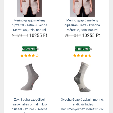
Merinó gyapjú mellény
Merinó gyapjú mellény
cipzárral - Tatra - Ovecha
cipzárral - Tatra - Ovecha
Méret: XS, Szín: natural
Méret: M, Szín: natural
10255 Ft
10255 Ft
20510 Ft
20510 Ft
KEDVEZMÉNY
KEDVEZMÉNY
Zokni puha szegéllyel,
Ovecha Gyapjú zokni - merinó,
saroknál és orrnál mikro
rendkívül hideg
plüssel - szürke - Ovecha
körülményekhez Méret: 31-32