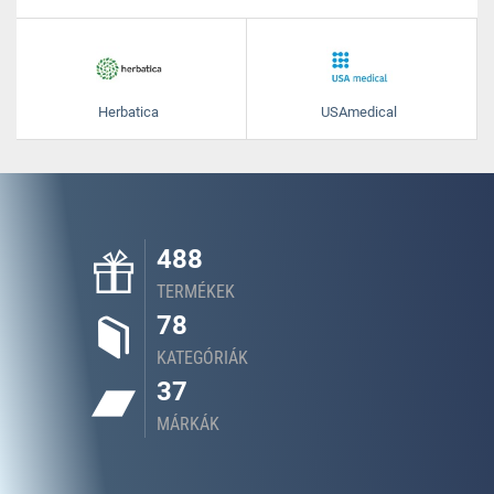
Herbatica
USAmedical
488
TERMÉKEK
78
KATEGÓRIÁK
37
MÁRKÁK