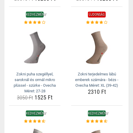
KEDVEZMÉNY
ÚJDONSÁG
Zokni puha szegéllyel,
Zokni terjedelmes lábú
saroknál és orrnál mikro
emberek számára - bézs -
plüssel - szürke - Ovecha
Ovecha Méret: XL (39-42)
2310 Ft
Méret: 27-28
1525 Ft
3050 Ft
KEDVEZMÉNY
KEDVEZMÉNY