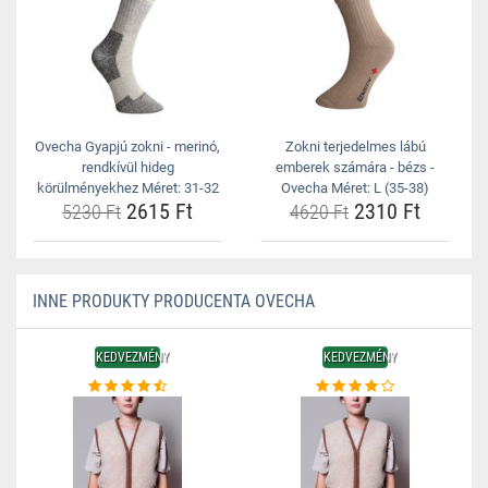
Ovecha Gyapjú zokni - merinó,
Zokni terjedelmes lábú
rendkívül hideg
emberek számára - bézs -
körülményekhez Méret: 31-32
Ovecha Méret: L (35-38)
2615 Ft
2310 Ft
5230 Ft
4620 Ft
INNE PRODUKTY PRODUCENTA OVECHA
KEDVEZMÉNY
KEDVEZMÉNY