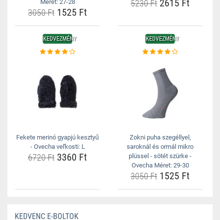
2615 Ft
Méret: 27-28
5230 Ft
1525 Ft
3050 Ft
KEDVEZMÉNY
KEDVEZMÉNY
Fekete merinó gyapjú kesztyű
Zokni puha szegéllyel,
- Ovecha veľkosti: L
saroknál és orrnál mikro
3360 Ft
6720 Ft
plüssel - sötét szürke -
Ovecha Méret: 29-30
1525 Ft
3050 Ft
KEDVENC E-BOLTOK