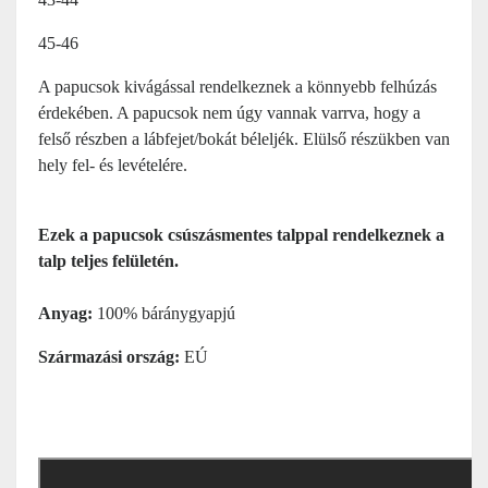
45-46
A papucsok kivágással rendelkeznek a könnyebb felhúzás
érdekében. A papucsok nem úgy vannak varrva, hogy a
felső részben a lábfejet/bokát béleljék. Elülső részükben van
hely fel- és levételére.
Ezek a papucsok csúszásmentes talppal rendelkeznek a
talp teljes felületén.
Anyag:
100% báránygyapjú
Származási ország:
EÚ