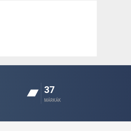
37
MÁRKÁK