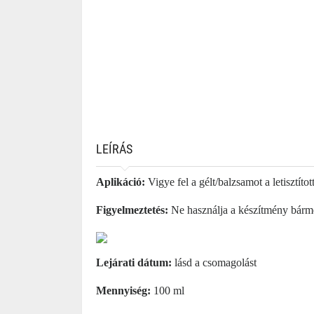
LEÍRÁS
Aplikáció:
Vigye fel a gélt/balzsamot a letisztít
Figyelmeztetés:
Ne használja a készítmény bárme
Lejárati dátum:
lásd a csomagolást
Mennyiség:
100 ml