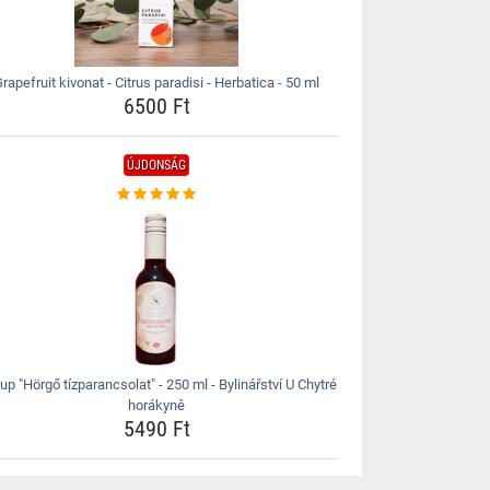
rapefruit kivonat - Citrus paradisi - Herbatica - 50 ml
6500 Ft
ÚJDONSÁG
rup "Hörgő tízparancsolat" - 250 ml - Bylinářství U Chytré
horákyně
5490 Ft