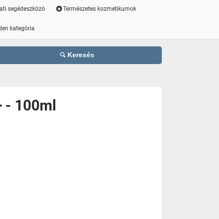
ati segédeszközö
Természetes kozmetikumok
den kategória
Keresés
+ - 100ml