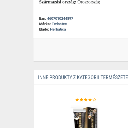
Származási ország:
Oroszország
Ean:
4607010244897
Márka:
Twinstec
Eladó:
Herbatica
INNE PRODUKTY Z KATEGORII TERMÉSZE