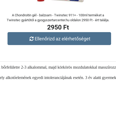
A Chondroitin gél - balzsam - Twinstec 911+ - 100ml terméket a
Twinstec gyártótól a gyogyszertarcenter.hu oldalon 2950 Ft - ért találja.
2950 Ft
Ellenőrizd az elérhetőséget
ott bőrfelületre 2-3 alkalommal, majd körkörös mozdulatokkal masszírozz
ly alkotóelemének egyedi intoleranciájának esetén. 3 év alatti gyerm