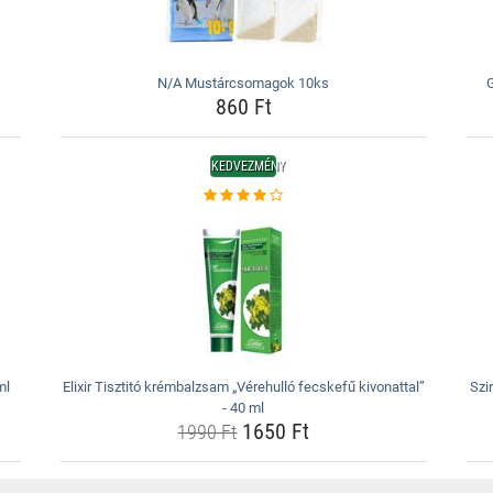
N/A Mustárcsomagok 10ks
G
860 Ft
KEDVEZMÉNY
ml
Elixir Tisztitó krémbalzsam „Vérehulló fecskefű kivonattal”
Szi
- 40 ml
1650 Ft
1990 Ft