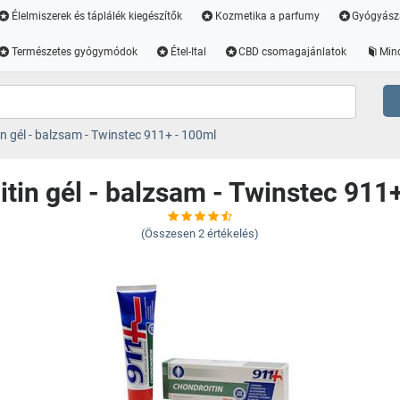
Élelmiszerek és táplálék kiegészítők
Kozmetika a parfumy
Gyógyász
Természetes gyógymódok
Étel-Ital
CBD csomagajánlatok
Min
n gél - balzsam - Twinstec 911+ - 100ml
tin gél - balzsam - Twinstec 911
(Összesen
2
értékelés)