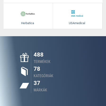
Herbatica
USAmedical
488
TERMÉKEK
78
KATEGÓRIÁK
37
MÁRKÁK