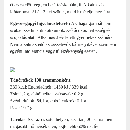
étkezés előtt vegyen be 1 teáskanálnyit. Alkalmazás
időtartama: 2 hét, 2 hét szünet, majd ismételje meg újra.
Egészségügyi figyelmeztetések:
A Chaga gombát nem
szabad szedni antibiotikumok, szőlőcukor, terhesség és
szoptatás alatt. Alkalmas 3 év feletti gyermekek számára.
Nem alkalmazható az összetevők bármelyikével szembeni
egyéni intolerancia vagy túlérzékenység esetén.
Tápértékek 100 grammonként:
339 kcal: Energiaérték: 1430 kJ / 339 kcal
Zsír: 1,2 g, ebből telített zsírsavak: 0,2 g.
Szénhidrátok: 54,1 g, ebből cukrok: 0,1 g
Rost: 19,7 g
Tárolás:
Száraz és sötét helyen, lezártan, 20 °C-nál nem
magasabb hőmérsékleten, legfeljebb 60% relatív