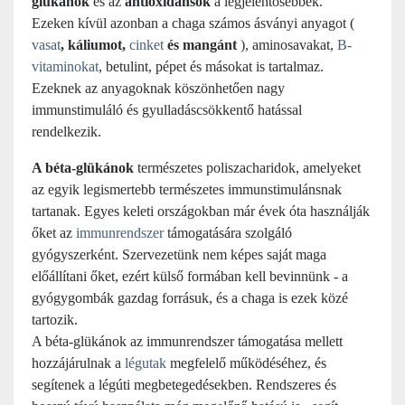
glükánok
és az
antioxidánsok
a legjelentősebbek.
Ezeken kívül azonban a chaga számos ásványi anyagot (
vasat
, káliumot,
cinket
és mangánt
), aminosavakat,
B-
vitaminokat
, betulint, pépet és másokat is tartalmaz.
Ezeknek az anyagoknak köszönhetően nagy
immunstimuláló és gyulladáscsökkentő hatással
rendelkezik.
A béta-glükánok
természetes poliszacharidok, amelyeket
az egyik legismertebb természetes immunstimulánsnak
tartanak. Egyes keleti országokban már évek óta használják
őket az
immunrendszer
támogatására szolgáló
gyógyszerként. Szervezetünk nem képes saját maga
előállítani őket, ezért külső formában kell bevinnünk - a
gyógygombák gazdag forrásuk, és a chaga is ezek közé
tartozik.
A béta-glükánok az immunrendszer támogatása mellett
hozzájárulnak a
légutak
megfelelő működéséhez, és
segítenek a légúti megbetegedésekben. Rendszeres és