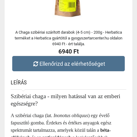
A Chaga szibériai szárított darabok (4-5 cm) - 200g - Herbatica
terméket a Herbatica gyártótól a gyogyszertarcenter.hu oldalon
6940 Ft - ért találja.
6940 Ft
Ellenőrizd az elérhetőséget
LEÍRÁS
Szibériai chaga - milyen hatással van az emberi
egészségre?
A szibériai chaga (lat.
Inonotus obliquus
) egy évelő
fapusztító gomba. Érdekes és értékes anyagok egész
spektrumát tartalmazza, amelyek közül talán a
béta-