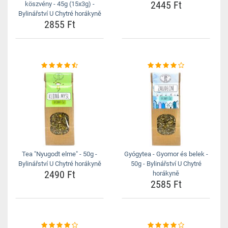
2445 Ft
köszvény - 45g (15x3g) -
Bylinářství U Chytré horákyně
2855 Ft
Tea "Nyugodt elme" - 50g -
Gyógytea - Gyomor és belek -
Bylinářství U Chytré horákyně
50g - Bylinářství U Chytré
2490 Ft
horákyně
2585 Ft