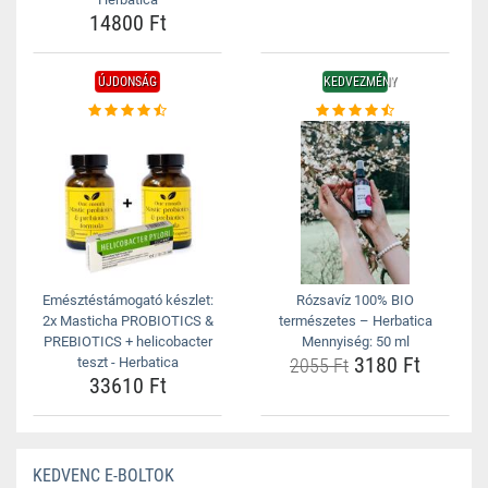
14800 Ft
ÚJDONSÁG
KEDVEZMÉNY
Emésztéstámogató készlet:
Rózsavíz 100% BIO
2x Masticha PROBIOTICS &
természetes – Herbatica
PREBIOTICS + helicobacter
Mennyiség: 50 ml
3180 Ft
teszt - Herbatica
2055 Ft
33610 Ft
KEDVENC E-BOLTOK