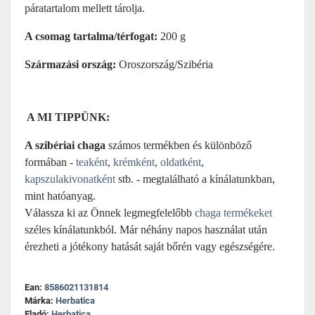
páratartalom mellett tárolja.
A csomag tartalma/térfogat:
200 g
Származási ország:
Oroszország/Szibéria
A MI TIPPÜNK:
A szibériai chaga
számos termékben és különböző
formában -
teaként
,
krémként
,
oldatként
,
kapszulakivonatként
stb. - megtalálható a kínálatunkban,
mint hatóanyag.
Válassza ki az Önnek legmegfelelőbb
chaga termékeket
széles kínálatunkból. Már néhány napos használat után
érezheti a jótékony hatását saját bőrén vagy egészségére.
Ean:
8586021131814
Márka:
Herbatica
Eladó:
Herbatica