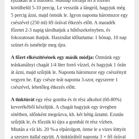
éjszakán át a hűtőben. Másnap forralja fel a főzetet
körülbelül 5-10 percig. Le vesszük a lángról, hagyjuk még
5 percig ázni, majd öntsük le. Igyon naponta háromszor egy
csészével (250 ml) fél órával étkezés előtt. A maradék
főzetet 2-3 napig tárolhatjuk a hűtőszekrényben, és
fokozatosan ihatjuk. Használat időtartama: 1 hónap, 10 nap
szünet és ismételje meg újra.
A főzet elkészítésének egy másik módja:
Öntsünk egy
teáskanálnyi chagát 1/4 liter forró vízzel, és hagyjuk 1 órán
át ázni, majd szűrjük le. Naponta háromszor egy csészényit
vegyen be. Egy csésze teát naponta 3-szor, egyszerre 1
csészével, lehetőleg étkezés előtt.
A tinktúrát
egy rész gomba és öt rész alkohol (60-80%)
keverékéből készítjük. A chagát hagyjuk egy üvegben
sötétben, időnként megrázva, kb. két hétig áztatni. Ezután
szűrjük le, és főzzük ki újra a gombát öt rész vízben.
Miután a víz kb. 20 %-a elpárolgott, öntse le a vizes löttyöt
a szeszes itallal együtt. A tinktúrából naponta 3 × fél órával