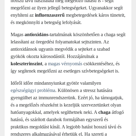
hosszú távú használata még megelőző hatású is - segít
megelőzni az ilyen jellegű betegségeket. Ugyanakkor segít
enyhíteni az
influenzaszerű
megbetegedések káros tüneteit,
és megkönnyíti a betegség lefolyását.
Magas
antioxidáns
-tartalmának köszönhetően a chaga segít
lelassítani az öregedési folyamatokat sejtszinten. Az
antioxidánsok ugyanis megvédik a sejteket a szabad
gyökök okozta károsodástól. Hozzájárulnak a
koleszterinszint
, a
magas vérnyomás
csökkentéséhez, és
így segítenek megelőzni az esetleges szívbetegségeket is.
Időről időre mindannyiunkat gyötör valamilyen
egészségügyi probléma
. Különösen a stressz hatására
gyengülhet az immunrendszerünk. Ezért jó, ha támogatjuk,
és a megelőzés részeként is kezeljük szervezetünket olyan
hatóanyagokkal, amelyek segíthetnek neki. A
chaga
átfogó
hatású, és szárított darabok formájában egyszerű és
praktikus megoldást kínál. A legjobb hatást hosszú távú és
rendszeres alkalmazásával érhetjük el. Ha szereti a