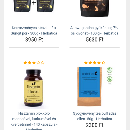
Kedvezményes készlet: 2 x
Ashwagandha gyökér por, 7%-
Sungit por - 300g - Herbatica
os kivonat - 100 g - Herbatica
8950 Ft
5630 Ft
Hisztamin blokkoló
Gyógynövény tea puffadás
moringával, kurkumával és
ellen- 50g - Herbatica
2300 Ft
kvercetinnel - 140 kapszula -
Herbatica