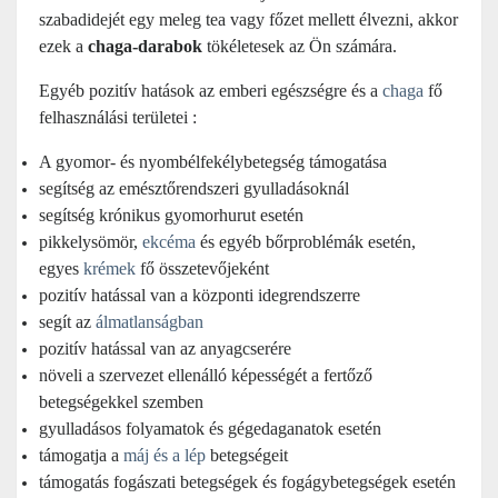
szabadidejét egy meleg tea vagy főzet mellett élvezni, akkor
ezek a
chaga-darabok
tökéletesek az Ön számára.
Egyéb pozitív hatások az emberi egészségre és a
chaga
fő
felhasználási területei :
A gyomor- és nyombélfekélybetegség támogatása
segítség az emésztőrendszeri gyulladásoknál
segítség krónikus gyomorhurut esetén
pikkelysömör,
ekcéma
és egyéb bőrproblémák esetén,
egyes
krémek
fő összetevőjeként
pozitív hatással van a központi idegrendszerre
segít az
álmatlanságban
pozitív hatással van az anyagcserére
növeli a szervezet ellenálló képességét a fertőző
betegségekkel szemben
gyulladásos folyamatok és gégedaganatok esetén
támogatja a
máj és a lép
betegségeit
támogatás fogászati betegségek és fogágybetegségek esetén