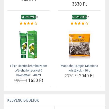
3830 Ft
KEDVEZMÉNY
KEDVEZMÉNY
Elixir Tisztitó krémbalzsam
Masticha Terapia Masticha
„Vérehulló fecskefű
kristályok - 10 g
2040 Ft
kivonattal” - 40 ml
2970 Ft
1650 Ft
1990 Ft
KEDVENC E-BOLTOK