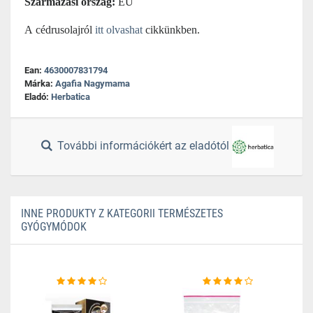
Származási ország:
EU
A cédrusolajról
itt olvashat
cikkünkben
.
Ean:
4630007831794
Márka:
Agafia Nagymama
Eladó:
Herbatica
További információkért az eladótól
INNE PRODUKTY Z KATEGORII TERMÉSZETES
GYÓGYMÓDOK