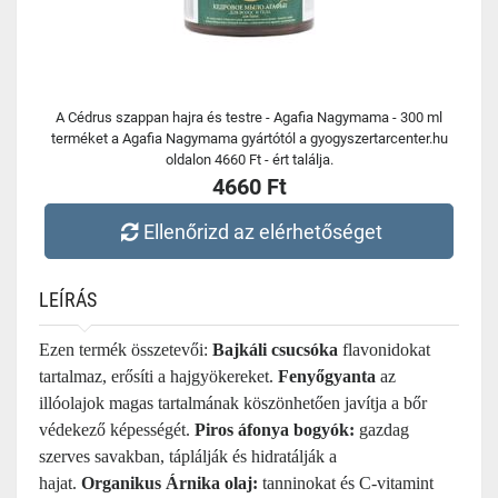
A Cédrus szappan hajra és testre - Agafia Nagymama - 300 ml
terméket a Agafia Nagymama gyártótól a gyogyszertarcenter.hu
oldalon 4660 Ft - ért találja.
4660 Ft
Ellenőrizd az elérhetőséget
LEÍRÁS
Ezen termék összetevői:
Bajkáli csucsóka
flavonidokat
tartalmaz, erősíti a hajgyökereket.
Fenyőgyanta
az
illóolajok magas tartalmának köszönhetően javítja a bőr
védekező képességét.
Piros áfonya bogyók:
gazdag
szerves savakban, táplálják és hidratálják a
hajat.
Organikus Árnika olaj:
tanninokat és C-vitamint