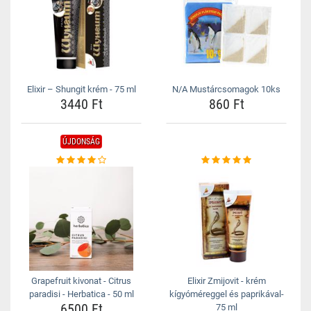
Elixir – Shungit krém - 75 ml
N/A Mustárcsomagok 10ks
3440 Ft
860 Ft
ÚJDONSÁG
Grapefruit kivonat - Citrus
Elixir Zmijovit - krém
paradisi - Herbatica - 50 ml
kígyóméreggel és paprikával-
6500 Ft
75 ml