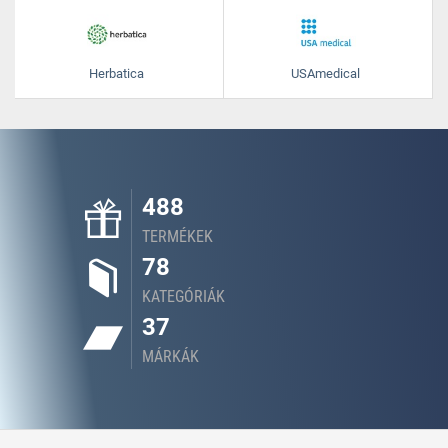
Herbatica
USAmedical
488
TERMÉKEK
78
KATEGÓRIÁK
37
MÁRKÁK