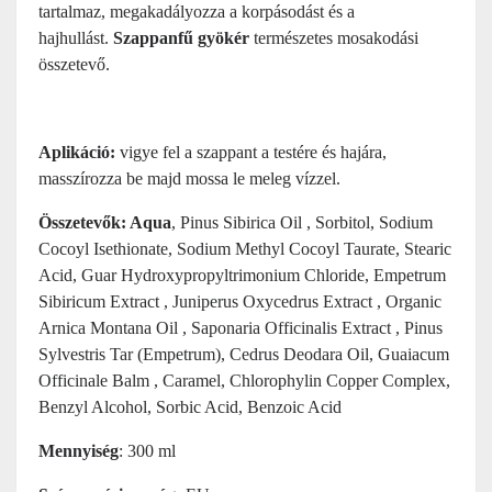
tartalmaz, megakadályozza a korpásodást és a
hajhullást.
Szappanfű gyökér
természetes mosakodási
összetevő.
Aplikáció:
vigye fel a szappant a testére és hajára,
masszírozza be majd mossa le meleg vízzel.
Összetevők: Aqua
, Pinus Sibirica Oil , Sorbitol, Sodium
Cocoyl Isethionate, Sodium Methyl Cocoyl Taurate, Stearic
Acid, Guar Hydroxypropyltrimonium Chloride, Empetrum
Sibiricum Extract , Juniperus Oxycedrus Extract , Organic
Arnica Montana Oil , Saponaria Officinalis Extract , Pinus
Sylvestris Tar (Empetrum), Cedrus Deodara Oil, Guaiacum
Officinale Balm , Caramel, Chlorophylin Copper Complex,
Benzyl Alcohol, Sorbic Acid, Benzoic Acid
Mennyiség
: 300 ml