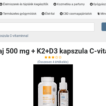
Élelmiszerek és táplálék kiegészítők
Kozmetika a parfumy
Gyógyász
Természetes gyógymódok
Étel-Ital
CBD csomagajánlatok
Min
szula C-vitaminnal
j 500 mg + K2+D3 kapszula C-vi
(Összesen
4
értékelés)