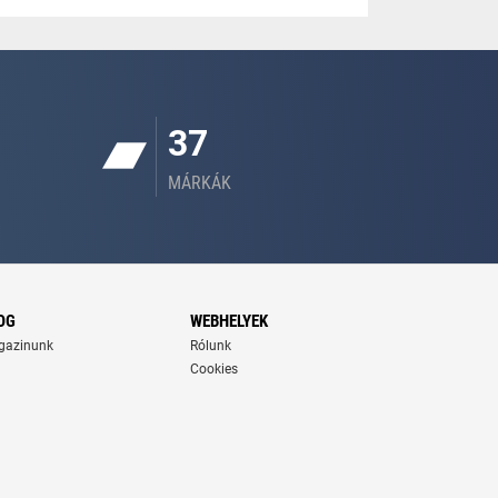
37
MÁRKÁK
OG
WEBHELYEK
gazinunk
Rólunk
Cookies