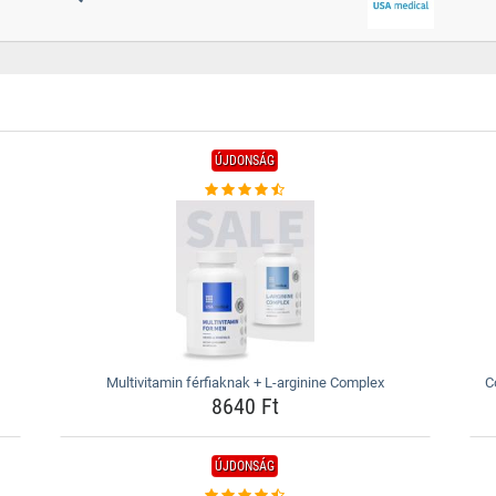
ÚJDONSÁG
Multivitamin férfiaknak + L-arginine Complex
C
8640 Ft
ÚJDONSÁG