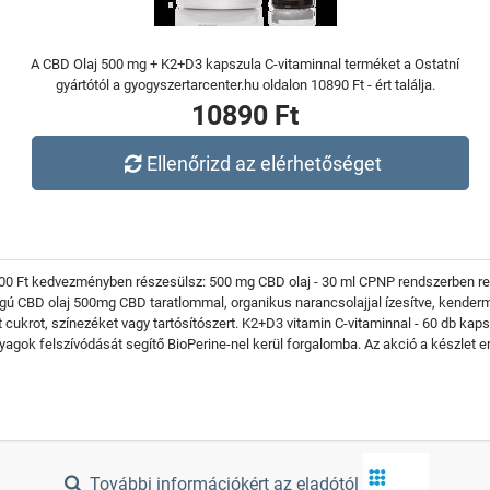
A CBD Olaj 500 mg + K2+D3 kapszula C-vitaminnal terméket a Ostatní
gyártótól a gyogyszertarcenter.hu oldalon 10890 Ft - ért találja.
10890 Ft
Ellenőrizd az elérhetőséget
 Ft kedvezményben részesülsz: 500 mg CBD olaj - 30 ml CPNP rendszerben regis
gú CBD olaj 500mg CBD taratlommal, organikus narancsolajjal ízesítve, kenderma
ukrot, színezéket vagy tartósítószert. K2+D3 vitamin C-vitaminnal - 60 db ka
agok felszívódását segítő BioPerine-nel kerül forgalomba. Az akció a készlet
További információkért az eladótól