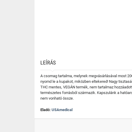
LEÍRÁS
A csomag tartalma, melynek megvásárlásával most 2000
nyomd le a kupakot, miközben eltekered! Nagy tisztasá
THC mentes, VEGÁN termék, nem tartalmaz hozzáadott c
természetes forrásból származik. Kapszulánk a hatóany
nem vonható össze.
Eladó:
USAmedical