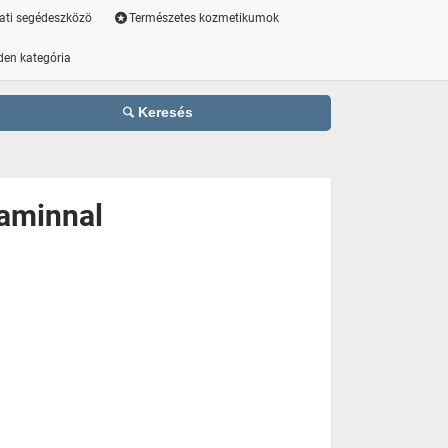
ati segédeszközö
Természetes kozmetikumok
den kategória
Keresés
taminnal