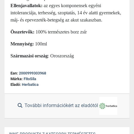
Ellenjavallatok:
az egyes komponensek egyéni
intoleranciája, terhesség, szoptatás, 14 év alatti gyermekek,
máj- és epevezeték-betegség az akut szakaszban
.
Összetevők:
100% természetes borz zsír
Mennyiség:
100ml
Származási ország
: Oroszország
Ean:
2000999303968
Márka:
FitoSila
Eladó:
Herbatica
További információkért az eladótól