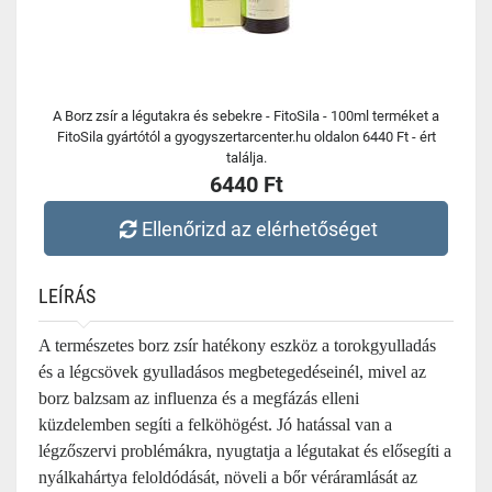
A Borz zsír a légutakra és sebekre - FitoSila - 100ml terméket a
FitoSila gyártótól a gyogyszertarcenter.hu oldalon 6440 Ft - ért
találja.
6440 Ft
Ellenőrizd az elérhetőséget
LEÍRÁS
A természetes borz zsír hatékony eszköz a torokgyulladás
és a légcsövek gyulladásos megbetegedéseinél, mivel az
borz balzsam az influenza és a megfázás elleni
küzdelemben segíti a felköhögést. Jó hatással van a
légzőszervi problémákra, nyugtatja a légutakat és elősegíti a
nyálkahártya feloldódását, növeli a bőr véráramlását az