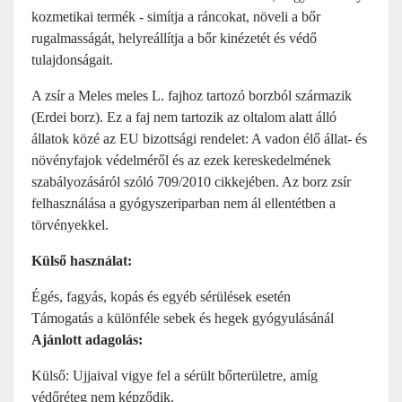
kozmetikai termék - simítja a ráncokat, növeli a bőr
rugalmasságát, helyreállítja a bőr kinézetét és védő
tulajdonságait.
A zsír a Meles meles L. fajhoz tartozó borzból származik
(Erdei borz). Ez a faj nem tartozik az oltalom alatt álló
állatok közé az EU bizottsági rendelet: A vadon élő állat- és
növényfajok védelméről és az ezek kereskedelmének
szabályozásáról szóló 709/2010 cikkejében. Az borz zsír
felhasználása a gyógyszeriparban nem ál ellentétben a
törvényekkel.
Külső használat:
Égés, fagyás, kopás és egyéb sérülések esetén
Támogatás a különféle sebek és hegek gyógyulásánál
Ajánlott adagolás:
Külső: Ujjaival vigye fel a sérült bőrterületre, amíg
védőréteg nem képződik.