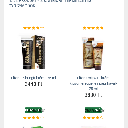
INNE PRODUKTY Z KATEGORII TERMÉSZETES
GYÓGYMÓDOK
Elixir – Shungit krém - 75 ml
Elixir Zmijovit - krém
3440 Ft
kígyóméreggel és paprikával-
75 ml
3830 Ft
KEDVEZMÉNY
KEDVEZMÉNY