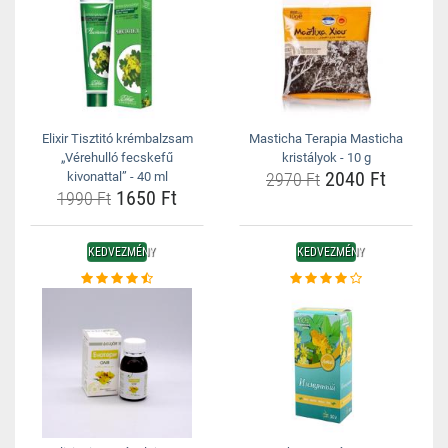
Elixir Tisztitó krémbalzsam
Masticha Terapia Masticha
„Vérehulló fecskefű
kristályok - 10 g
2040 Ft
kivonattal” - 40 ml
2970 Ft
1650 Ft
1990 Ft
KEDVEZMÉNY
KEDVEZMÉNY