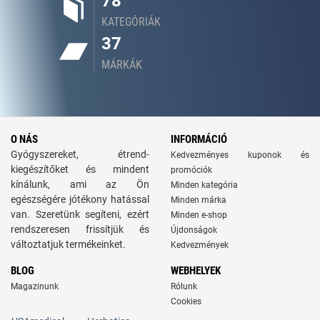
78
KATEGÓRIÁK
37
MÁRKÁK
O NÁS
INFORMÁCIÓ
Gyógyszereket, étrend-
Kedvezményes kuponok és
kiegészítőket és mindent
promóciók
kínálunk, ami az Ön
Minden kategória
egészségére jótékony hatással
Minden márka
van. Szeretünk segíteni, ezért
Minden e-shop
rendszeresen frissítjük és
Újdonságok
változtatjuk termékeinket.
Kedvezmények
BLOG
WEBHELYEK
Magazinunk
Rólunk
Cookies