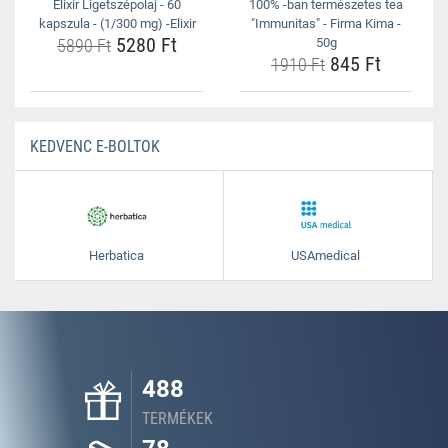
Elixir Ligetszépolaj - 60
100% -ban természetes tea
kapszula - (1/300 mg) -Elixir
"Immunitas" - Firma Kima -
5280 Ft
5890 Ft
50g
845 Ft
1910 Ft
KEDVENC E-BOLTOK
Herbatica
USAmedical
488
TERMÉKEK