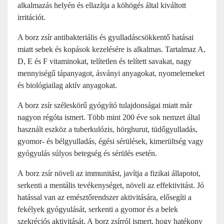
alkalmazás helyén és ellazítja a köhögés által kiváltott
irritációt.
A borz zsír antibakteriális és gyulladáscsökkentő hatásai
miatt sebek és kopások kezelésére is alkalmas. Tartalmaz A,
D, E és F vitaminokat, telítetlen és telített savakat, nagy
mennyiségű tápanyagot, ásványi anyagokat, nyomelemeket
és biológiailag aktív anyagokat.
A borz zsír széleskörű gyógyító tulajdonságai miatt már
nagyon régóta ismert. Több mint 200 éve sok nemzet által
használt eszköz a tuberkulózis, hörghurut, tüdőgyulladás,
gyomor- és bélgyulladás, égési sérülések, kimerültség vagy
gyógyulás súlyos betegség és sérülés esetén.
A borz zsír növeli az immunitást, javítja a fizikai állapotot,
serkenti a mentális tevékenységet, növeli az effektivitást. Jó
hatással van az emésztőrendszer aktivitására, elősegíti a
fekélyek gyógyulását, serkenti a gyomor és a belek
szekréciós aktivitását. A borz zsírról ismert, hogy hatékony