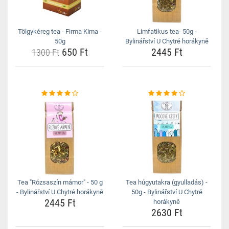
Tölgykéreg tea - Firma Kima -
Limfatikus tea- 50g -
50g
Bylinářství U Chytré horákyně
650 Ft
2445 Ft
1300 Ft
Tea "Rózsaszín mámor" - 50 g
Tea húgyutakra (gyulladás) -
- Bylinářství U Chytré horákyně
50g - Bylinářství U Chytré
2445 Ft
horákyně
2630 Ft