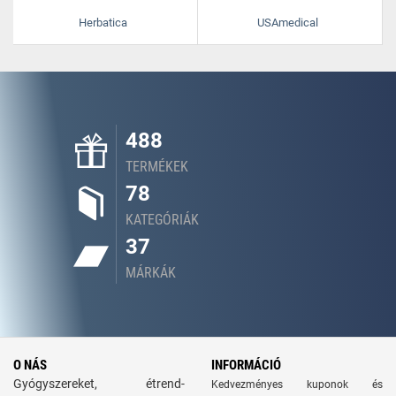
Herbatica
USAmedical
488
TERMÉKEK
78
KATEGÓRIÁK
37
MÁRKÁK
O NÁS
INFORMÁCIÓ
Gyógyszereket, étrend-
Kedvezményes kuponok és