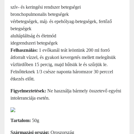
szív- és keringési rendszer betegségei
bronchopulmonalis betegségek
vérbetegségek, máj- és epehólyag-betegségek, fertőző
betegségek
alultápláltság és életmód
idegrendszeri betegségek
Felhasználás:
1 evőkanál teát leöntünk 200 ml forró
átforralt vízzel, és gyakori kevergetés mellett melegítsük
vízfürdőben 15 percig, majd hűtsük le és szűrjük le.
Felnőtteknek 1/3 csésze naponta háromszor 30 perccel
étkezés előtt.
Figyelmeztetések:
Ne használja bármely összetevő egyéni
intoleranciája esetén.
Tartalom:
50g
Származási ország:
Oroszország