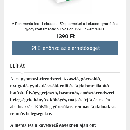
A Borsmenta tea - Lekraset - 50 g terméket a Lekraset gyártótól a
gyogyszertarcenter.hu oldalon 1390 Ft - ért találja.
1390 Ft
Ellenőrizd az elérhetőséget
LEÍRÁS
A tea
gyomor-bélrendszeri, izzasztó, görcsoldó,
nyugtató, gyulladáscsökkentő és fájdalomcsillapító
hatású. Étvágygerjesztő, hasmenés, emésztőrendszeri
betegségek, hányás, köhögés, máj- és fejfájás
esetén
alkalmazzák. Külsőleg
görcsökre, reumás fájdalmakra,
reumás betegségekre.
A menta tea a következő esetekben ajánlott: