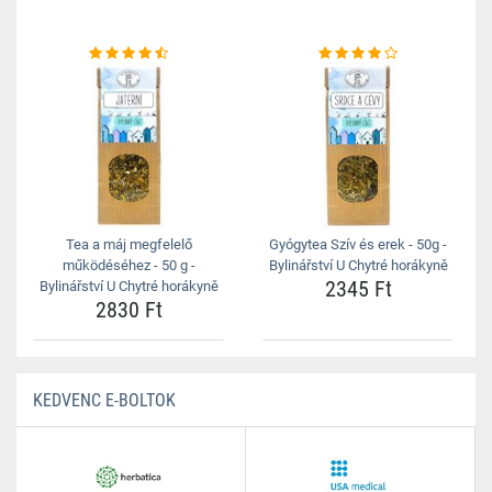
Tea a máj megfelelő
Gyógytea Szív és erek - 50g -
működéséhez - 50 g -
Bylinářství U Chytré horákyně
2345 Ft
Bylinářství U Chytré horákyně
2830 Ft
KEDVENC E-BOLTOK