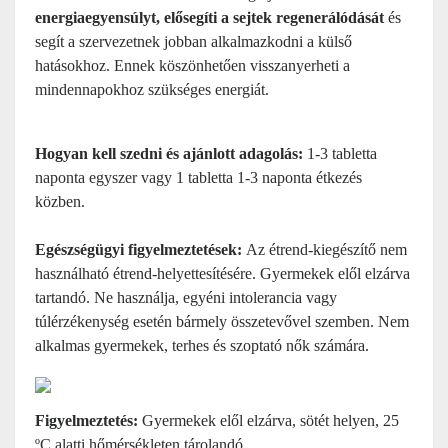
energiaegyensúlyt, elősegíti a sejtek regenerálódását
és
segít a szervezetnek jobban alkalmazkodni a külső
hatásokhoz. Ennek köszönhetően visszanyerheti a
mindennapokhoz szükséges energiát.
Hogyan kell szedni és ajánlott adagolás:
1-3 tabletta
naponta egyszer vagy 1 tabletta 1-3 naponta étkezés
közben.
Egészségügyi figyelmeztetések:
Az étrend-kiegészítő nem
használható étrend-helyettesítésére. Gyermekek elől elzárva
tartandó. Ne használja, egyéni intolerancia vagy
túlérzékenység esetén bármely összetevővel szemben. Nem
alkalmas gyermekek, terhes és szoptató nők számára.
Figyelmeztetés:
Gyermekek elől elzárva, sötét helyen, 25
ºC alatti hőmérsékleten tárolandó.