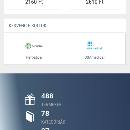
2160 Ft
2610 Ft
KEDVENC E-BOLTOK
Herbatica
USAmedical
488
TERMÉKEK
78
KATEGÓRIÁK