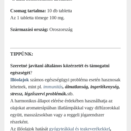
Csomag tartalma:
10 db tabletta
Az 1 tabletta tömege 100 mg.
Származási ország:
Oroszország
TIPPÜNK:
Szeretné javítani általános közérzetét és támogatni
egészségét
?
Illóolajok
számos egészségügyi probléma esetén hasznosak
lehetnek, mint pl.
immunitás
, álmatlanság, ingerlékenység,
stressz, légzőszervi problémák.
stb.
A harmonikus állapot elérése érdekében használhatja az
olajokat aromaterápiában illatlámpákkal vagy diffúzorokkal
együtt, masszázsokban vagy a reggeli jógarendszer
részeként.
Az illóolajok hatását
gyógyteákkal és teakeverékekkel
,