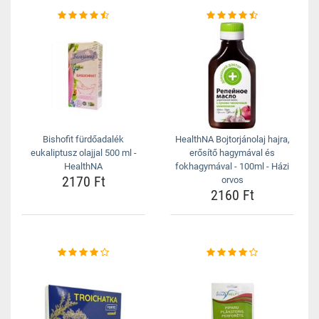
Bishofit fürdőadalék
HealthNA Bojtorjánolaj hajra,
eukaliptusz olajjal 500 ml -
erősítő hagymával és
HealthNA
fokhagymával - 100ml - Házi
2170 Ft
orvos
2160 Ft