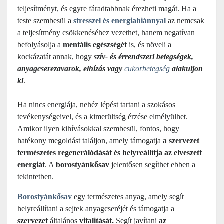
teljesítményt, és egyre fáradtabbnak érezheti magát. Ha a
teste szembesül a
stresszel és energiahiánnyal
az nemcsak
a teljesítmény csökkenéséhez vezethet, hanem negatívan
befolyásolja a
mentális egészségét
is, és növeli a
kockázatát annak, hogy
szív- és érrendszeri betegségek,
anyagcserezavarok, elhízás vagy
cukorbetegség
alakuljon
ki
.
Ha nincs energiája, nehéz lépést tartani a szokásos
tevékenységeivel, és a kimerültség érzése elmélyülhet.
Amikor ilyen kihívásokkal szembesül, fontos, hogy
hatékony megoldást találjon, amely támogatja
a szervezet
természetes regenerálódását és helyreállítja az elveszett
energiát
. A
borostyánkősav
jelentősen segíthet ebben a
tekintetben.
Borostyánkősav
egy természetes anyag, amely segít
helyreállítani a sejtek anyagcseréjét és támogatja a
szervezet
általános
vitalitását.
Segít javítani
az