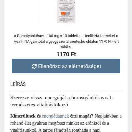
A Borostyánkősav - 100 mg x 10 tabletta - HealthNA terméket a
HealthNA gyártótól a gyogyszertarcenter.hu oldalon 1170 Ft - ért
találja.
1170 Ft
Ellenőrizd az elérhetőséget
LEÍRÁS
Szerezze vissza energiáját a borostyánkősavval -
természetes vitalitásfokozó
Kimerültnek és
energiátlannak
érzi magát?
Napjainkban a
rohanó élet gyakran megfoszt minket az erőnktől és a
vitalitásunktól. A tartós fáradtság ronthatja a napi