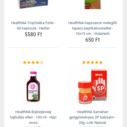
HealthNA Trojchatka Forte -
HealthNA Kapszaicin melegítő
60 kapszula - Herbin
tapasz paprikakivonattal -
5580 Ft
10x15 cm - ViolaHerb
650 Ft
HealthNA Bojtorjánolaj
HealthNA Samahan
hajhullás ellen - 100 ml - Házi
gyógynövényes SP balzsam -
orvos
20g -Link Natural