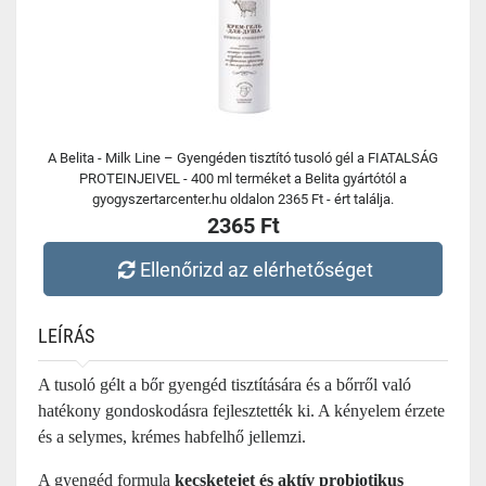
A Belita - Milk Line – Gyengéden tisztító tusoló gél a FIATALSÁG
PROTEINJEIVEL - 400 ml terméket a Belita gyártótól a
gyogyszertarcenter.hu oldalon 2365 Ft - ért találja.
2365 Ft
Ellenőrizd az elérhetőséget
LEÍRÁS
A tusoló gélt a bőr gyengéd tisztítására és a bőrről való
hatékony gondoskodásra fejlesztették ki. A kényelem érzete
és a selymes, krémes habfelhő jellemzi.
A gyengéd formula
kecsketejet és aktív probiotikus