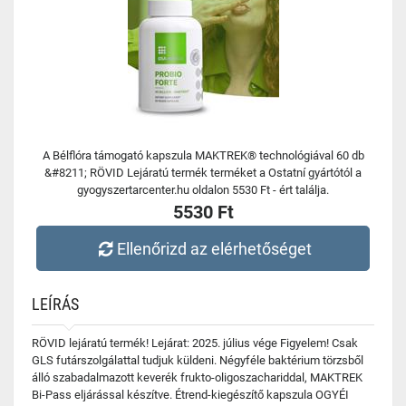
A Bélflóra támogató kapszula MAKTREK® technológiával 60 db
&#8211; RÖVID Lejáratú termék terméket a Ostatní gyártótól a
gyogyszertarcenter.hu oldalon 5530 Ft - ért találja.
5530 Ft
Ellenőrizd az elérhetőséget
LEÍRÁS
RÖVID lejáratú termék! Lejárat: 2025. július vége Figyelem! Csak
GLS futárszolgálattal tudjuk küldeni. Négyféle baktérium törzsből
álló szabadalmazott keverék frukto-oligoszachariddal, MAKTREK
Bi-Pass eljárással készítve. Étrend-kiegészítő kapszula OGYÉI