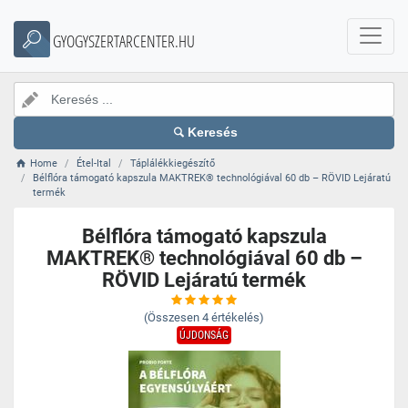
GYOGYSZERTARCENTER.HU
Keresés
Home
Étel-Ital
Táplálékkiegészítő
Bélflóra támogató kapszula MAKTREK® technológiával 60 db – RÖVID Lejáratú
termék
Bélflóra támogató kapszula
MAKTREK® technológiával 60 db –
RÖVID Lejáratú termék
(Összesen
4
értékelés)
ÚJDONSÁG