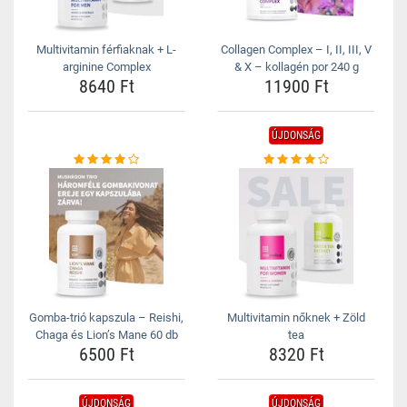
Multivitamin férfiaknak + L-
Collagen Complex – I, II, III, V
arginine Complex
& X – kollagén por 240 g
8640 Ft
11900 Ft
ÚJDONSÁG
Gomba-trió kapszula – Reishi,
Multivitamin nőknek + Zöld
Chaga és Lion’s Mane 60 db
tea
6500 Ft
8320 Ft
ÚJDONSÁG
ÚJDONSÁG