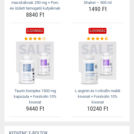
macskáknak 250 mg + Porc
Shaker – 500 ml
1490 Ft
és ízületi támogató kutyáknak
8840 Ft
ÚJDONSÁG
ÚJDONSÁG
Taurin Komplex 1500 mg
L-arginin és l-citrullin malát
kapszula + Forskolin 10%
kivonat + Forskolin 10%
kivonat
kivonat
9440 Ft
10240 Ft
KEDVENC E-BOLTOK