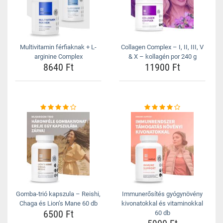
Multivitamin férfiaknak + L-
Collagen Complex – I, II, III, V
arginine Complex
& X – kollagén por 240 g
8640 Ft
11900 Ft
Gomba-trió kapszula – Reishi,
Immunerősítés gyógynövény
Chaga és Lion’s Mane 60 db
kivonatokkal és vitaminokkal
6500 Ft
60 db