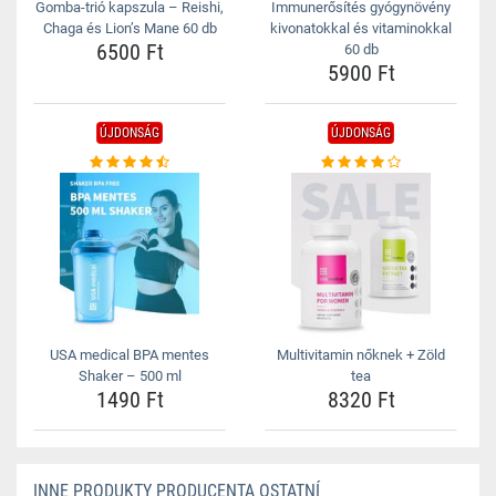
Gomba-trió kapszula – Reishi,
Immunerősítés gyógynövény
Chaga és Lion’s Mane 60 db
kivonatokkal és vitaminokkal
6500 Ft
60 db
5900 Ft
ÚJDONSÁG
ÚJDONSÁG
USA medical BPA mentes
Multivitamin nőknek + Zöld
Shaker – 500 ml
tea
1490 Ft
8320 Ft
INNE PRODUKTY PRODUCENTA OSTATNÍ