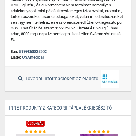
GMO-, glutén-, és cukormentes! Nem tartalmaz semmilyen
adalékanyagot, mint például mesterséges ízfokozókat, aromákat,
tartósítószereket, csomósodásgátlókat, valamint édesítőszereket
sem, így nem terheli az emésztőrendszered! Étrend-kiegészítő por
OGYÉI notifikációs szám: 35293/2024 Kiszerelés: 240 g (1 havi
adag, 8000 mg / nap) Íz: semleges, ízesítetlen Származási orszá
EU
Ean:
5999860835202
Eladó:
USAmedical
További információkért az eladótól
INNE PRODUKTY Z KATEGORII TÁPLÁLÉKKIEGÉSZÍTŐ
ÚJDONSÁG