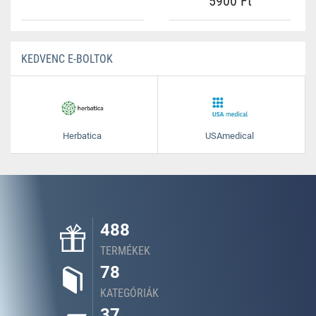
5900 Ft
KEDVENC E-BOLTOK
Herbatica
USAmedical
488
TERMÉKEK
78
KATEGÓRIÁK
37