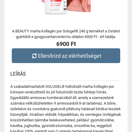
A BEAUTY marha kollagén por Solugel® 240 g terméket a Ostatní
gyártótól a gyogyszertarcenter.hu oldalon 6900 Ft - ért találja.
6900 Ft
Ellenőrizd az elérhetőséget
LEÍRÁS
A szabadalmaztatott SOLUGEL® hidrolizált marha kollagén por
könnyen emészthető és jól felszívódó tiszta fehérje forrás.
Egyedülálló aminosav kombinációból áll, amely a szervezetünk
számára nélkülözhetetlen 9 aminosavból 8-at tartalmaz. A bőrre,
ízületekre és csontokra gyakorolt jótékony hatásait klinikai tesztek
bizonyítják. Kiválóan oldódik folyadékban, és semleges ízvilágának
köszönhetően bármibe belekeverheted, például: gyümölcslébe,
kávéba, joghurtba, gyümölcsturmixba, smoothie-ba, reggeliző
kásába! 100% ajánlott napi C-vitamin tartalommal kiegészítve!