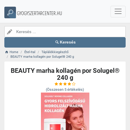
GYOGYSZERTARCENTER.HU
Keresés
Home
Étel-Ital
Táplálékkiegészítő
BEAUTY marha kollagén por Solugel® 240 g
BEAUTY marha kollagén por Solugel®
240 g
(Összesen
5
értékelés)