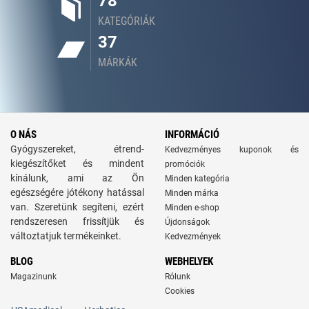
78
KATEGÓRIÁK
37
MÁRKÁK
O NÁS
INFORMÁCIÓ
Gyógyszereket, étrend-
Kedvezményes kuponok és
kiegészítőket és mindent
promóciók
kínálunk, ami az Ön
Minden kategória
egészségére jótékony hatással
Minden márka
van. Szeretünk segíteni, ezért
Minden e-shop
rendszeresen frissítjük és
Újdonságok
változtatjuk termékeinket.
Kedvezmények
BLOG
WEBHELYEK
Magazinunk
Rólunk
Cookies