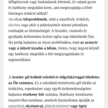
időigényesek vagy hatástalanok lehetnek, és valami gyors
és hatékony megoldást keres, ami megnyugtatja a bőrét
felesleges irritáció nélkül?
Az olyan
bőrproblémák
, mint a
repedések, irritáció,
ekcéma
vagy akár a pikkelysömör tünetei
jelentősen
ronthatják az életminőségét. A feszülés, viszketés és
gyulladás kellemetlen érzései egész nap elkísérhetik Önt.
Ha pedig hajlamos az olyan problémákra, mint
az aranyér
vagy a túlzott izzadás a lábán
, fontos, hogy legyen kéznél
egy hatékony megoldás a bőr megnyugtatására és
regenerálására.
A
kender gél kolloid ezüsttel és tölgyfakéreggel tökéletes
az Ön számára.
Ez a sokoldalú természetes gél ideális az
irritációra, repedezésre vagy egyéb kellemetlenségekre
hajlamos
érzékeny bőr
számára. Hatékony természetes
összetevőket tartalmaz, amelyek bizonyítottan ápolják az
aranyérrel
, ekcémával,
pikkelysömörrel
vagy égési