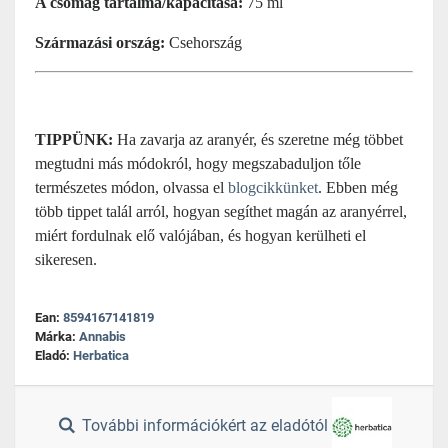
A csomag tartalma/kapacitása:
75 ml
Származási ország:
Csehország
TIPPÜNK:
Ha zavarja az aranyér, és szeretne még többet
megtudni más módokról, hogy megszabaduljon tőle
természetes módon, olvassa el
blogcikkünket
. Ebben még
több tippet talál arról, hogyan segíthet magán az aranyérrel,
miért fordulnak elő valójában, és hogyan kerülheti el
sikeresen.
Ean:
8594167141819
Márka:
Annabis
Eladó:
Herbatica
További információkért az eladótól