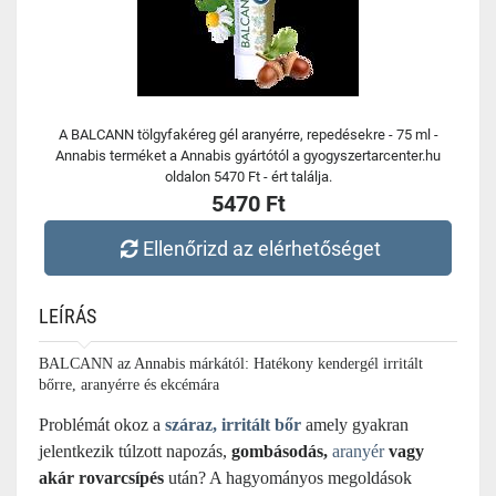
A BALCANN tölgyfakéreg gél aranyérre, repedésekre - 75 ml -
Annabis terméket a Annabis gyártótól a gyogyszertarcenter.hu
oldalon 5470 Ft - ért találja.
5470 Ft
Ellenőrizd az elérhetőséget
LEÍRÁS
BALCANN az Annabis márkától: Hatékony kendergél irritált
bőrre, aranyérre és ekcémára
Problémát okoz a
száraz, irritált bőr
amely gyakran
jelentkezik túlzott napozás,
gombásodás,
aranyér
vagy
akár rovarcsípés
után? A hagyományos megoldások