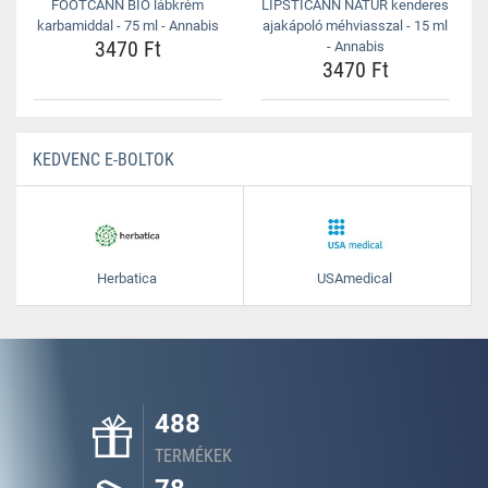
FOOTCANN BIO lábkrém
LIPSTICANN NATUR kenderes
karbamiddal - 75 ml - Annabis
ajakápoló méhviasszal - 15 ml
3470 Ft
- Annabis
3470 Ft
KEDVENC E-BOLTOK
Herbatica
USAmedical
488
TERMÉKEK