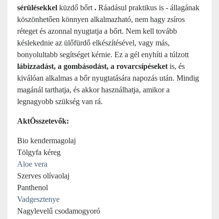
sérülésekkel
küzdő bőrt
.
Ráadásul praktikus is - állagának
köszönhetően könnyen alkalmazható, nem hagy zsíros
réteget és azonnal nyugtatja a bőrt. Nem kell tovább
késlekednie az ülőfürdő elkészítésével, vagy más,
bonyolultabb segítséget kérnie. Ez a gél enyhíti a túlzott
lábizzadást, a gombásodást, a rovarcsípéseket
is, és
kiválóan alkalmas a bőr nyugtatására napozás után. Mindig
magánál tarthatja, és akkor használhatja, amikor a
legnagyobb szükség van rá.
Akt
Összetevők:
Bio kendermagolaj
Tölgyfa kéreg
Aloe vera
Szerves olívaolaj
Panthenol
Vadgesztenye
Nagylevelű csodamogyoró