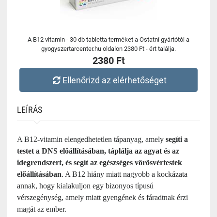
A B12 vitamin - 30 db tabletta terméket a Ostatní gyártótól a
gyogyszertarcenter.hu oldalon 2380 Ft - ért találja.
2380 Ft
Ellenőrizd az elérhetőséget
LEÍRÁS
A B12-vitamin elengedhetetlen tápanyag, amely
segíti a
testet a DNS előállításában, táplálja az agyat és az
idegrendszert, és segít az egészséges vörösvértestek
előállításában
. A B12 hiány miatt nagyobb a kockázata
annak, hogy kialakuljon egy bizonyos típusú
vérszegénység, amely miatt gyengének és fáradtnak érzi
magát az ember.