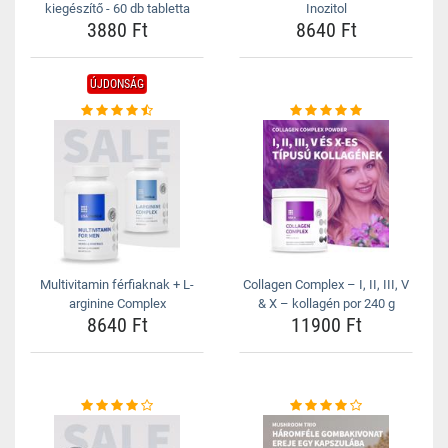
kiegészítő - 60 db tabletta
Inozitol
3880 Ft
8640 Ft
ÚJDONSÁG
Multivitamin férfiaknak + L-
Collagen Complex – I, II, III, V
arginine Complex
& X – kollagén por 240 g
8640 Ft
11900 Ft