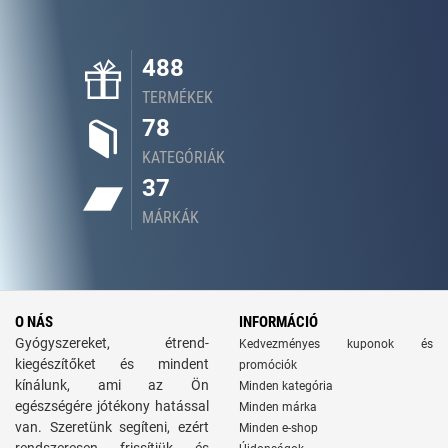
488
TERMÉKEK
78
KATEGÓRIÁK
37
MÁRKÁK
O NÁS
INFORMÁCIÓ
Gyógyszereket, étrend-
Kedvezményes kuponok és
kiegészítőket és mindent
promóciók
kínálunk, ami az Ön
Minden kategória
egészségére jótékony hatással
Minden márka
van. Szeretünk segíteni, ezért
Minden e-shop