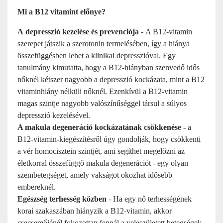
Mi a B12 vitamint előnye?
A depresszió kezelése és prevenciója
- A B12-vitamin
szerepet játszik a szerotonin termelésében, így a hiánya
összefüggésben lehet a klinikai depresszióval. Egy
tanulmány kimutatta, hogy a B12-hiányban szenvedő idős
nőknél kétszer nagyobb a depresszió kockázata, mint a B12
vitaminhiány nélküli nőknél. Ezenkívül a B12-vitamin
magas szintje nagyobb valószínűséggel társul a súlyos
depresszió kezelésével.
A makula degeneráció kockázatának csökkenése -
a
B12-vitamin-kiegészítésről úgy gondolják, hogy csökkenti
a vér homocisztein szintjét, ami segíthet megelőzni az
életkorral összefüggő makula degenerációt - egy olyan
szembetegséget, amely vakságot okozhat idősebb
embereknél.
Egészség terhesség közben
- Ha egy nő terhességének
korai szakaszában hiányzik a B12-vitamin, akkor
csecsemőjénél fokozottan fennál a veleszületett betegségek