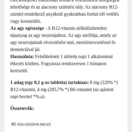
lehetősége és az alacsony születési súly. Az alacsony B12-
szinttel rendelkező anyáknál gyakrabban fordul elő vetélés
vagy koraszülés.
Az agy egészsége
- A B12-vitamin nélkülözhetetlen
tápanyag az agy neuronjaihoz. Az agy atrófiája, amely az
agy neuronjainak elvesztésére utal, memóriavesztéssel és
demenciával jár.
Használata:
Felnőtteknek 1 tabletta napi 1 alkalommal
étkezés közben. Fogyassza rendszeresen 1 hónapon
keresztül.
1 adag (egy 0,1 g-os tabletta) tartalmaz:
8 mg (320% *)
B12-vitamint, 4 mg (285,7% *) B6-vitamint (az ajánlott
napi bevitel *%-a).
Összetevők: