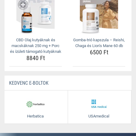
CBD Olaj kutyáknak és
Gomba-trió kapszula – Reishi,
macskáknak 250 mg + Porc
Chaga és Lion’s Mane 60 db
6500 Ft
és ízületi támogató kutyáknak
8840 Ft
KEDVENC E-BOLTOK
Herbatica
USAmedical