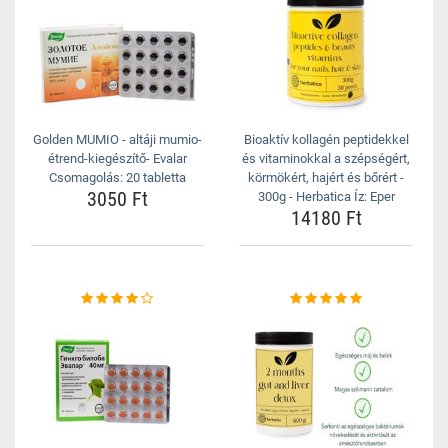
Golden MUMIO - altáji mumio-
Bioaktív kollagén peptidekkel
étrend-kiegészítő- Evalar
és vitaminokkal a szépségért,
Csomagolás: 20 tabletta
körmökért, hajért és bőrért -
3050 Ft
300g - Herbatica Íz: Eper
14180 Ft