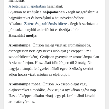
memóriát
.
A légzőszervi ápolásban
használják
Gyakran használják a
hajápolásban
- segít megerősíteni a
hajgyökereket és hozzájárul a haj növekedéséhez.
Alkalmas
Zsíros és problémás bőrre
- Segít összehúzni a
pórusokat, enyhíti az irritációt és tisztítja a bőrt.
Használat módja:
Aromalámpa:
Öntsön meleg vizet az aromalámpába,
csepegtessen bele egy kevés illóolajat (2 cseppet 5 m2
szobafelületenként). Gyújtson gyertyát az aromalámpa alatt.
A víz ne forrjon. Használati idő: 20 perctől 2 óráig. Ne
hagyja a lámpát felügyelet nélkül égve. Szükség szerint
adjon hozzá vizet, miután az elpárolgott.
Aromalámpa medál:
Öntsön 3-5 csepp olajat vagy
olajkeveréket a medálba, és viselje a nyakában egész nap.
Hasonlóképpen alkalmazhatja egy pl. kerámiából készült
aromatányérra is.