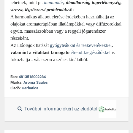
lehetnek, mint pl.
immunitás
, álmatlanság, ingerlékenység,
stressz, légzőszervi problémák.
stb.
A harmonikus állapot elérése érdekében használhatja az
olajokat aromaterápiában illatlámpákkal vagy diffúzorokkal
együtt, masszázsokban vagy a reggeli jógarendszer
részeként.
Az illóolajok hatását
gyógyteákkal és teakeverékekkel
,
valamint a vitalitást támogató
étrend-kiegészítőkkel
is
fokozhatja - válasszon a széles kínálatból.
Ean:
4813518002284
Márka:
Aroma´Saules
Eladó:
Herbatica
További információkért az eladótól