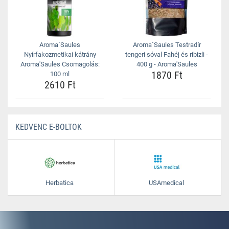
Aroma´Saules
Aroma´Saules Testradír
Nyírfakozmetikai kátrány
tengeri sóval Fahéj és ribizli -
Aroma'Saules Csomagolás:
400 g - Aroma'Saules
1870 Ft
100 ml
2610 Ft
KEDVENC E-BOLTOK
Herbatica
USAmedical