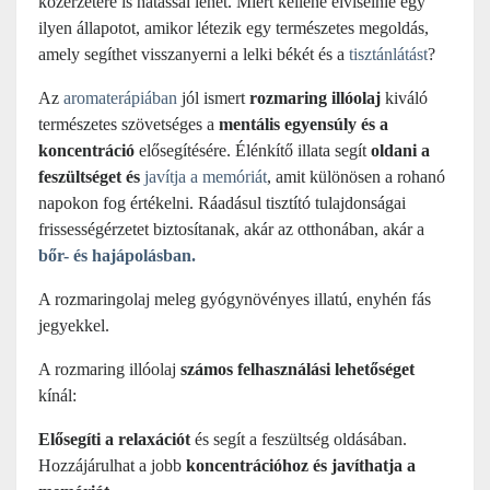
közérzetére is hatással lehet. Miért kellene elviselnie egy
ilyen állapotot, amikor létezik egy természetes megoldás,
amely segíthet visszanyerni a lelki békét és a
tisztánlátást
?
Az
aromaterápiában
jól ismert
rozmaring illóolaj
kiváló
természetes szövetséges a
mentális egyensúly és a
koncentráció
elősegítésére. Élénkítő illata segít
oldani a
feszültséget és
javítja a memóriát
, amit különösen a rohanó
napokon fog értékelni. Ráadásul tisztító tulajdonságai
frissességérzetet biztosítanak, akár az otthonában, akár a
bőr- és hajápolásban.
A rozmaringolaj meleg gyógynövényes illatú, enyhén fás
jegyekkel.
A rozmaring illóolaj
számos felhasználási lehetőséget
kínál:
Elősegíti a relaxációt
és segít a feszültség oldásában.
Hozzájárulhat a jobb
koncentrációhoz és javíthatja a