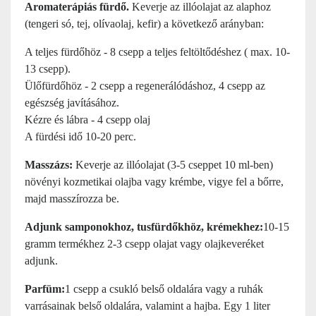
Aromaterápiás fürdő.
Keverje az illóolajat az alaphoz
(tengeri só, tej, olívaolaj, kefir) a következő arányban:
A teljes fürdőhöz - 8 csepp a teljes feltöltődéshez ( max. 10-
13 csepp).
Ülőfürdőhöz - 2 csepp a regenerálódáshoz, 4 csepp az
egészség javításához.
Kézre és lábra - 4 csepp olaj
A fürdési idő 10-20 perc.
Masszázs:
Keverje az illóolajat (3-5 cseppet 10 ml-ben)
növényi kozmetikai olajba vagy krémbe, vigye fel a bőrre,
majd masszírozza be.
Adjunk samponokhoz, tusfürdőkhöz, krémekhez:
10-15
gramm termékhez 2-3 csepp olajat vagy olajkeveréket
adjunk.
Parfüm:
1 csepp a csukló belső oldalára vagy a ruhák
varrásainak belső oldalára, valamint a hajba. Egy 1 liter