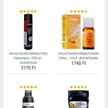
Aroma´Saules Kátrány Forte
Aroma´Saules Illóolaj keverék
hajsampon - 250 ml -
Citrus - 10 ml - Aroma'Saules
1740 Ft
Aroma'Saule
2170 Ft