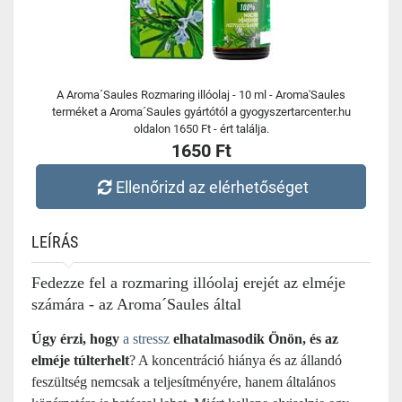
A Aroma´Saules Rozmaring illóolaj - 10 ml - Aroma'Saules
terméket a Aroma´Saules gyártótól a gyogyszertarcenter.hu
oldalon 1650 Ft - ért találja.
1650 Ft
Ellenőrizd az elérhetőséget
LEÍRÁS
Fedezze fel a rozmaring illóolaj erejét az elméje
számára - az Aroma´Saules által
Úgy érzi, hogy
a stressz
elhatalmasodik Önön, és az
elméje túlterhelt
? A koncentráció hiánya és az állandó
feszültség nemcsak a teljesítményére, hanem általános