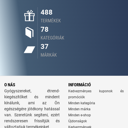
488
TERMÉKEK
78
KATEGÓRIÁK
37
MÁRKÁK
O NÁS
INFORMÁCIÓ
Gyógyszereket, étrend-
Kedvezményes kuponok és
kiegészítőket és mindent
promóciók
kínálunk, ami az Ön
Minden kategória
egészségére jótékony hatással
Minden márka
van. Szeretünk segíteni, ezért
Minden e-shop
rendszeresen frissítjük és
Újdonságok
változtatjuk termékeinket.
Kedvezmények