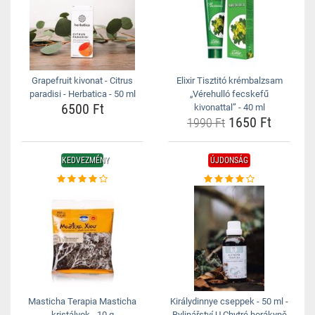
Grapefruit kivonat - Citrus
Elixir Tisztitó krémbalzsam
paradisi - Herbatica - 50 ml
„Vérehulló fecskefű
6500 Ft
kivonattal” - 40 ml
1650 Ft
1990 Ft
KEDVEZMÉNY
ÚJDONSÁG
Masticha Terapia Masticha
Királydinnye cseppek - 50 ml -
kristályok - 10 g
Bylinářství U Chytré horákyně