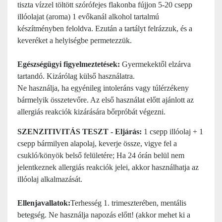
tiszta vízzel töltött szórófejes flakonba fújjon 5-20 csepp
illóolajat (aroma) 1 evőkanál alkohol tartalmú
készítményben feloldva. Ezután a tartályt felrázzuk, és a
keveréket a helyiségbe permetezzük.
Egészségügyi figyelmeztetések:
Gyermekektől elzárva
tartandó. Kizárólag külső használatra.
Ne használja, ha egyénileg intoleráns vagy túlérzékeny
bármelyik összetevőre. Az első használat előtt ajánlott az
allergiás reakciók kizárására bőrpróbát végezni.
SZENZITIVITÁS TESZT - Eljárás:
1 csepp illóolaj + 1
csepp bármilyen alapolaj, keverje össze, vigye fel a
csukló/könyök belső felületére; Ha 24 órán belül nem
jelentkeznek allergiás reakciók jelei, akkor használhatja az
illóolaj alkalmazását.
Ellenjavallatok:
Terhesség 1. trimeszterében, mentális
betegség. Ne használja napozás előtt! (akkor mehet ki a