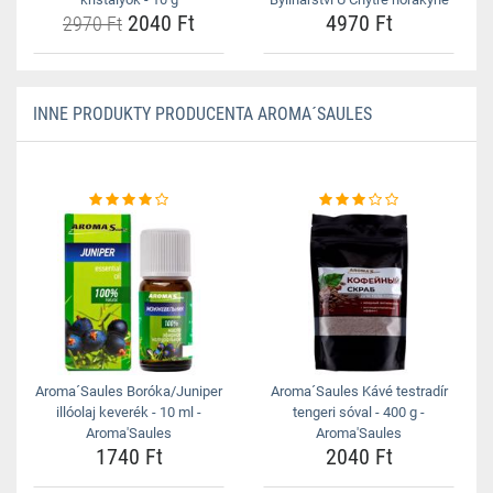
2040 Ft
4970 Ft
2970 Ft
INNE PRODUKTY PRODUCENTA AROMA´SAULES
Aroma´Saules Boróka/Juniper
Aroma´Saules Kávé testradír
illóolaj keverék - 10 ml -
tengeri sóval - 400 g -
Aroma'Saules
Aroma'Saules
1740 Ft
2040 Ft