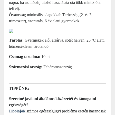
napra, ha az illóolaj utolsó használata óta több mint 3 óra
telt el).
Óvatosság minimális adagokkal: Terhesség (2. és 3.
trimeszter), szoptatás, 6 év alatti gyermekek.
Tárolás:
Gyermekek elől elzárva, sötét helyen, 25 ºC alatti
hőmérsékleten tárolandó.
Csomag tartalma:
10 ml
Származási ország:
Fehéroroszország
TIPPÜNK:
Szeretné javítani általános közérzetét és támogatni
egészségét
?
Illóolajok
számos egészségügyi probléma esetén hasznosak