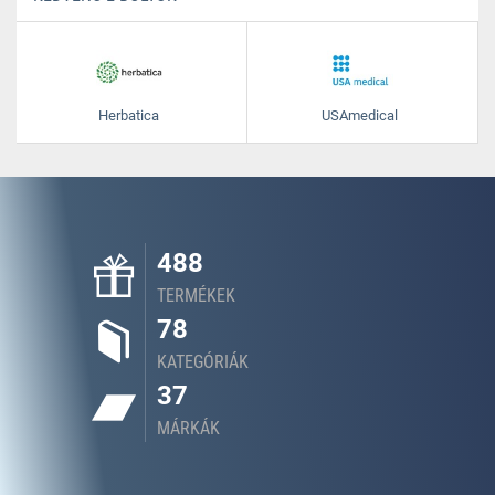
Herbatica
USAmedical
488
TERMÉKEK
78
KATEGÓRIÁK
37
MÁRKÁK