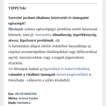
TIPPÜNK:
Szeretné javítani általános közérzetét és támogatni
egészségét
?
Illóolajok
számos egészségügyi probléma esetén hasznosak
lehetnek, mint pl.
immunitás
, álmatlanság, ingerlékenység,
stressz, légzőszervi problémák.
stb.
A harmonikus állapot elérése érdekében használhatja az
olajokat aromaterápiában illatlámpákkal vagy diffúzorokkal
együtt, masszázsokban vagy a reggeli jógarendszer
részeként.
Az illóolajok hatását
gyógyteákkal és teakeverékekkel
,
valamint a vitalitást támogató
étrend-kiegészítőkkel
is
fokozhatja - válasszon a széles kínálatból.
Ean:
4813518002390
Márka:
Aroma´Saules
Eladó:
Herbatica