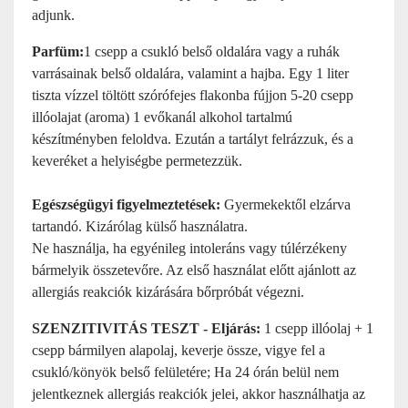
adjunk.
Parfüm:
1 csepp a csukló belső oldalára vagy a ruhák
varrásainak belső oldalára, valamint a hajba. Egy 1 liter
tiszta vízzel töltött szórófejes flakonba fújjon 5-20 csepp
illóolajat (aroma) 1 evőkanál alkohol tartalmú
készítményben feloldva. Ezután a tartályt felrázzuk, és a
keveréket a helyiségbe permetezzük.
Egészségügyi figyelmeztetések:
Gyermekektől elzárva
tartandó. Kizárólag külső használatra.
Ne használja, ha egyénileg intoleráns vagy túlérzékeny
bármelyik összetevőre. Az első használat előtt ajánlott az
allergiás reakciók kizárására bőrpróbát végezni.
SZENZITIVITÁS TESZT - Eljárás:
1 csepp illóolaj + 1
csepp bármilyen alapolaj, keverje össze, vigye fel a
csukló/könyök belső felületére; Ha 24 órán belül nem
jelentkeznek allergiás reakciók jelei, akkor használhatja az