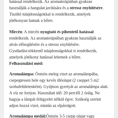
hatással rendelkezik. Az aromaterápiában gyakran
használják a hangulat javítására és a
stressz enyhítésére
.
Tisztító tulajdonságokkal is rendelkezik, amelyek
jótékonyan hatnak a bőrre.
Mircén
: A mircén
nyugtató és pihentető hatással
rendelkezik. Az aromaterápiában gyakran használják az
alvás elősegítésére és a stressz enyhítésére.
Gyulladáscsökkentő tulajdonságokkal is rendelkezik,
amelyek jótékony hatással lehetnek a bőrre.
Felhasználási mód:
Aromalámpa:
Öntsön meleg vizet az aromalámpába,
csepegtessen bele egy kevés illóolajat (2 cseppet 5 m2
szobafelületenként). Gyújtson gyertyát az aromalámpa alatt.
A víz ne forrjon. Használati idő: 20 perctől 2 óráig. Ne
hagyja a lámpát felügyelet nélkül égve. Szükség szerint
adjon hozzá vizet, miután az elpárolgott.
Aromalámpa medál:
Öntsön 3-5 csepp olajat vagy