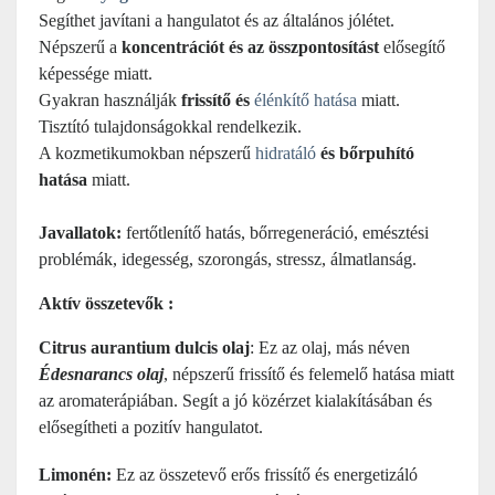
Segíthet javítani a hangulatot és az általános jólétet.
Népszerű a
koncentrációt és az összpontosítást
elősegítő
képessége miatt.
Gyakran használják
frissítő és
élénkítő hatása
miatt.
Tisztító tulajdonságokkal rendelkezik.
A kozmetikumokban népszerű
hidratáló
és bőrpuhító
hatása
miatt.
Javallatok:
fertőtlenítő hatás, bőrregeneráció, emésztési
problémák, idegesség, szorongás, stressz, álmatlanság.
Aktív összetevők :
Citrus aurantium dulcis olaj
: Ez az olaj, más néven
Édesnarancs olaj
, népszerű frissítő és felemelő hatása miatt
az aromaterápiában. Segít a jó közérzet kialakításában és
elősegítheti a pozitív hangulatot.
Limonén:
Ez az összetevő erős frissítő és energetizáló