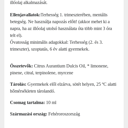
illóolaj alkalmazását.
Ellenjavallatok:
Terhesség 1. trimeszterében, mentális
betegség. Ne használja napozás előtt! (akkor mehet ki a
napra, ha az illóolaj utolsó használata óta több mint 3 óra
telt el).
Óvatosság minimális adagokkal: Terhesség (2. és 3.
trimeszter), szoptatás, 6 év alatti gyermekek.
Összetevők:
Citrus Aurantium Dulcis Oil, * limonene,
pinene, citral, terpinolene, myrcene
Tárolás:
Gyermekek elől elzárva, sötét helyen, 25 ºC alatti
hőmérsékleten tárolandó.
Csomag tartalma:
10 ml
Származási ország:
Fehéroroszország