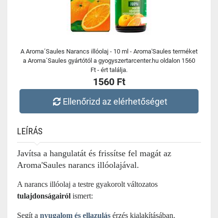
A Aroma´Saules Narancs illóolaj - 10 ml - Aroma'Saules terméket
a Aroma´Saules gyártótól a gyogyszertarcenter.hu oldalon 1560
Ft - ért találja.
1560 Ft
Ellenőrizd az elérhetőséget
LEÍRÁS
Javítsa a hangulatát és frissítse fel magát az
Aroma'Saules narancs illóolajával.
A narancs illóolaj a testre gyakorolt változatos
tulajdonságairól
ismert:
Segít a
nyugalom és ellazulás
érzés kialakításában.