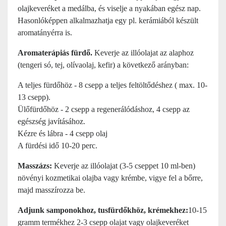
olajkeveréket a medálba, és viselje a nyakában egész nap.
Hasonlóképpen alkalmazhatja egy pl. kerámiából készült
aromatányérra is.
Aromaterápiás fürdő.
Keverje az illóolajat az alaphoz
(tengeri só, tej, olívaolaj, kefir) a következő arányban:
A teljes fürdőhöz - 8 csepp a teljes feltöltődéshez ( max. 10-
13 csepp).
Ülőfürdőhöz - 2 csepp a regenerálódáshoz, 4 csepp az
egészség javításához.
Kézre és lábra - 4 csepp olaj
A fürdési idő 10-20 perc.
Masszázs:
Keverje az illóolajat (3-5 cseppet 10 ml-ben)
növényi kozmetikai olajba vagy krémbe, vigye fel a bőrre,
majd masszírozza be.
Adjunk samponokhoz, tusfürdőkhöz, krémekhez:
10-15
gramm termékhez 2-3 csepp olajat vagy olajkeveréket