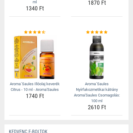
1870 Ft
ml
1340 Ft
Aroma´Saules Illóolaj keverék
Aroma´Saules
Citrus - 10 ml - Aroma'Saules
Nyírfakozmetikai kátrány
1740 Ft
Aroma'Saules Csomagolás:
100 ml
2610 Ft
KEDVENC E-BOLTOK