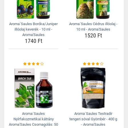
Aroma´Saules Boróka/Juniper
Aroma´Saules Cédrus illóolaj -
illóolaj keverék - 10 ml -
10 ml - Aroma'Saules
1520 Ft
Aroma'Saules
1740 Ft
Aroma´Saules
Aroma´Saules Testradír
Nyírfakozmetikai kátrány
tengeri sóval Gyömbér - 400 g
Aroma'Saules Csomagolás: 50
- Aroma'Saules