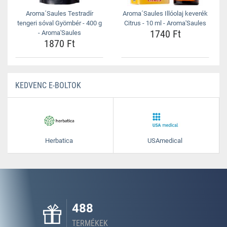
Aroma´Saules Testradír
Aroma´Saules Illóolaj keverék
tengeri sóval Gyömbér - 400 g
Citrus - 10 ml - Aroma'Saules
1740 Ft
- Aroma'Saules
1870 Ft
KEDVENC E-BOLTOK
Herbatica
USAmedical
488
TERMÉKEK