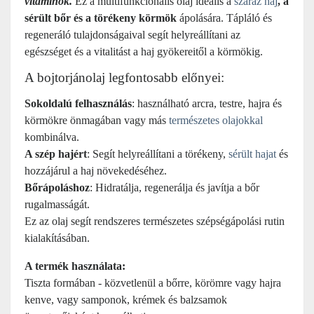
vitaminok.
Ez a multifunkcionális olaj ideális a
száraz haj
, a
sérült bőr és a törékeny körmök
ápolására. Tápláló és
regeneráló tulajdonságaival segít helyreállítani az
egészséget és a vitalitást a haj gyökereitől a körmökig.
A bojtorjánolaj legfontosabb előnyei:
Sokoldalú felhasználás
: használható arcra, testre, hajra és
körmökre önmagában vagy más
természetes olajokkal
kombinálva.
A szép hajért
: Segít helyreállítani a törékeny,
sérült hajat
és
hozzájárul a haj növekedéséhez.
Bőrápoláshoz
: Hidratálja, regenerálja és javítja a bőr
rugalmasságát.
Ez az olaj segít rendszeres természetes szépségápolási rutin
kialakításában.
A termék használata:
Tiszta formában - közvetlenül a bőrre, körömre vagy hajra
kenve, vagy samponok, krémek és balzsamok