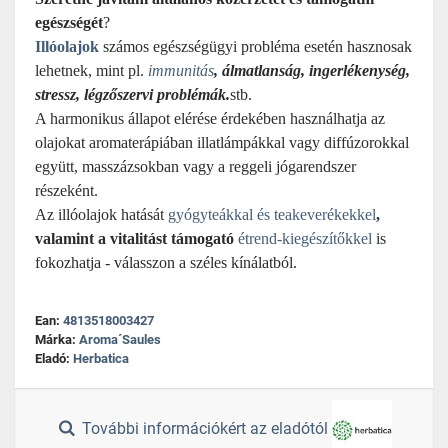
egészségét
?
Illóolajok
számos egészségügyi probléma esetén hasznosak
lehetnek, mint pl.
immunitás
, álmatlanság, ingerlékenység,
stressz, légzőszervi problémák.
stb.
A harmonikus állapot elérése érdekében használhatja az
olajokat aromaterápiában illatlámpákkal vagy diffúzorokkal
együtt, masszázsokban vagy a reggeli jógarendszer
részeként.
Az illóolajok hatását
gyógyteákkal és teakeverékekkel
,
valamint a vitalitást támogató
étrend-kiegészítőkkel
is
fokozhatja - válasszon a széles kínálatból.
Ean:
4813518003427
Márka:
Aroma´Saules
Eladó:
Herbatica
További információkért az eladótól