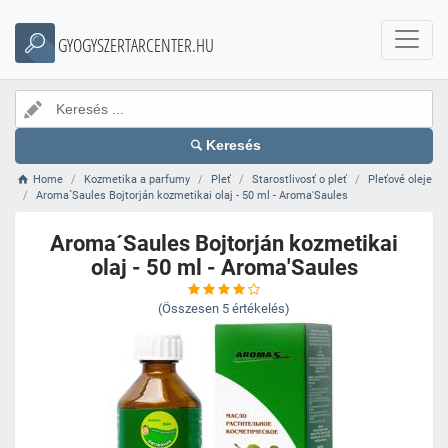
GYOGYSZERTARCENTER.HU
Keresés
Home
Kozmetika a parfumy
Pleť
Starostlivosť o pleť
Pleťové oleje
Aroma´Saules Bojtorján kozmetikai olaj - 50 ml - Aroma'Saules
Aroma´Saules Bojtorján kozmetikai
olaj - 50 ml - Aroma'Saules
(Összesen
5
értékelés)