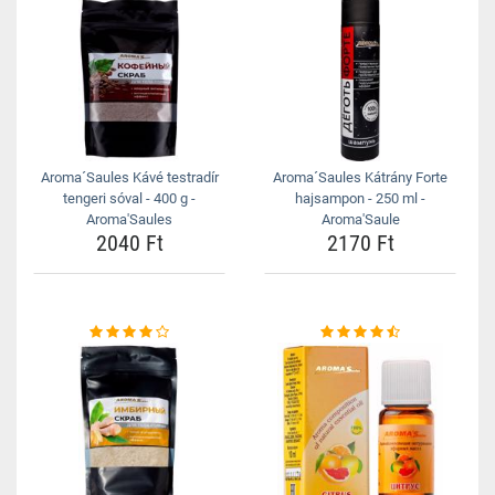
Aroma´Saules Kávé testradír
Aroma´Saules Kátrány Forte
tengeri sóval - 400 g -
hajsampon - 250 ml -
Aroma'Saules
Aroma'Saule
2040 Ft
2170 Ft