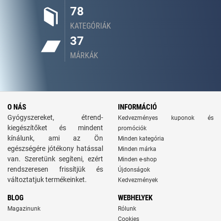
78
KATEGÓRIÁK
37
MÁRKÁK
O NÁS
INFORMÁCIÓ
Gyógyszereket, étrend-
Kedvezményes kuponok és
kiegészítőket és mindent
promóciók
kínálunk, ami az Ön
Minden kategória
egészségére jótékony hatással
Minden márka
van. Szeretünk segíteni, ezért
Minden e-shop
rendszeresen frissítjük és
Újdonságok
változtatjuk termékeinket.
Kedvezmények
BLOG
WEBHELYEK
Magazinunk
Rólunk
Cookies