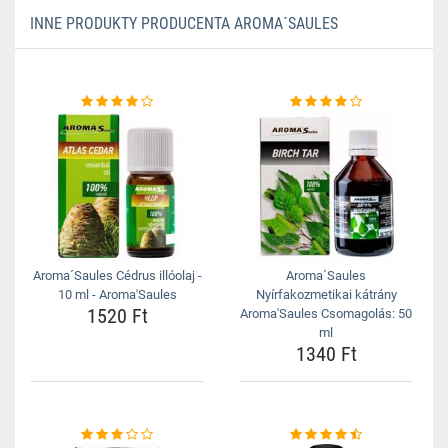
INNE PRODUKTY PRODUCENTA AROMA´SAULES
Aroma´Saules Cédrus illóolaj -
Aroma´Saules
10 ml - Aroma'Saules
Nyírfakozmetikai kátrány
1520 Ft
Aroma'Saules Csomagolás: 50
ml
1340 Ft