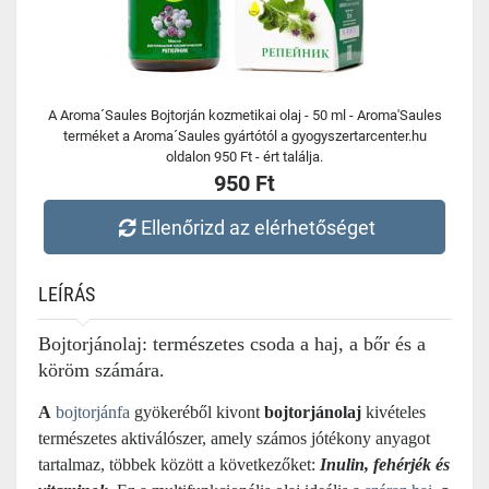
A Aroma´Saules Bojtorján kozmetikai olaj - 50 ml - Aroma'Saules
terméket a Aroma´Saules gyártótól a gyogyszertarcenter.hu
oldalon 950 Ft - ért találja.
950 Ft
Ellenőrizd az elérhetőséget
LEÍRÁS
Bojtorjánolaj: természetes csoda a haj, a bőr és a
köröm számára.
A
bojtorjánfa
gyökeréből kivont
bojtorjánolaj
kivételes
természetes aktiválószer, amely számos jótékony anyagot
tartalmaz, többek között a következőket:
Inulin, fehérjék és