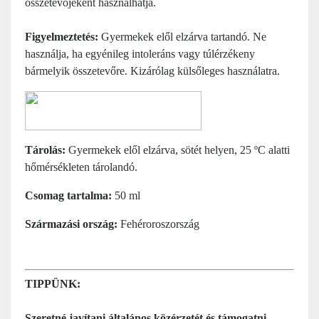
összetevőjeként használhatja.
Figyelmeztetés:
Gyermekek elől elzárva tartandó. Ne
használja, ha egyénileg intoleráns vagy túlérzékeny
bármelyik összetevőre. Kizárólag külsőleges használatra.
Tárolás:
Gyermekek elől elzárva, sötét helyen, 25 ºC alatti
hőmérsékleten tárolandó.
Csomag tartalma:
50 ml
Származási ország:
Fehéroroszország
TIPPÜNK:
Szeretné javítani általános közérzetét és támogatni