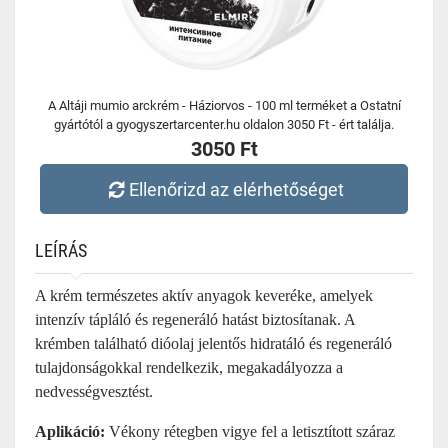
A Altáji mumio arckrém - Háziorvos - 100 ml terméket a Ostatní
gyártótól a gyogyszertarcenter.hu oldalon 3050 Ft - ért találja.
3050 Ft
Ellenőrizd az elérhetőséget
LEÍRÁS
A krém természetes aktív anyagok keveréke, amelyek
intenzív tápláló és regeneráló hatást biztosítanak. A
krémben található dióolaj jelentős hidratáló és regeneráló
tulajdonságokkal rendelkezik, megakadályozza a
nedvességvesztést.
Aplikáció:
Vékony rétegben vigye fel a letisztított száraz