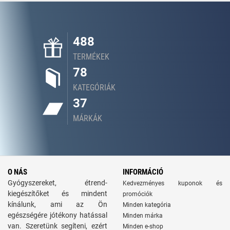
488
TERMÉKEK
78
KATEGÓRIÁK
37
MÁRKÁK
O NÁS
INFORMÁCIÓ
Gyógyszereket, étrend-
Kedvezményes kuponok és
kiegészítőket és mindent
promóciók
kínálunk, ami az Ön
Minden kategória
egészségére jótékony hatással
Minden márka
van. Szeretünk segíteni, ezért
Minden e-shop