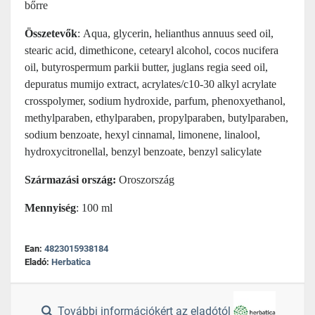
bőrre
Összetevők
: Aqua, glycerin, helianthus annuus seed oil,
stearic acid, dimethicone, cetearyl alcohol, cocos nucifera
oil, butyrospermum parkii butter, juglans regia seed oil,
depuratus mumijo extract, acrylates/c10-30 alkyl acrylate
crosspolymer, sodium hydroxide, parfum, phenoxyethanol,
methylparaben, ethylparaben, propylparaben, butylparaben,
sodium benzoate, hexyl cinnamal, limonene, linalool,
hydroxycitronellal, benzyl benzoate, benzyl salicylate
Származási ország:
Oroszország
Mennyiség
: 100 ml
Ean:
4823015938184
Eladó:
Herbatica
További információkért az eladótól