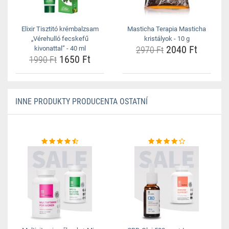
Elixir Tisztitó krémbalzsam
Masticha Terapia Masticha
„Vérehulló fecskefű
kristályok - 10 g
2040 Ft
kivonattal” - 40 ml
2970 Ft
1650 Ft
1990 Ft
INNE PRODUKTY PRODUCENTA OSTATNÍ