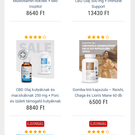
Multivitamin nőknek + Mio
CBD Olaj 500 mg + Immune
Inozitol
Support
8640 Ft
13430 Ft
CBD Olaj kutyáknak és
Gomba-trió kapszula – Reishi,
macskáknak 250 mg + Porc
Chaga és Lion’s Mane 60 db
6500 Ft
és ízületi támogató kutyáknak
8840 Ft
ÚJDONSÁG
ÚJDONSÁG