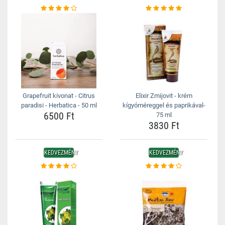
Grapefruit kivonat - Citrus
Elixir Zmijovit - krém
paradisi - Herbatica - 50 ml
kígyóméreggel és paprikával-
6500 Ft
75 ml
3830 Ft
KEDVEZMÉNY
KEDVEZMÉNY