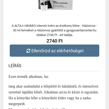
A ALTAJ-i MUMIO intenzív krém az érzékeny bőrre - Háziorvos -
30 ml terméket a Háziorvos gyártótól a gyogyszertarcenter.hu
oldalon 2740 Ft - ért találja.
2740 Ft
Ellenőrizd az elérhetőséget
LEÍRÁS
Ezen termék alkalmas, ha:
meg akar szabadulni a bőrpírtól és hámlástól, és intenzíven
szeretné táplálni bőrét. Alkalmas arcra és kézre is egyaránt.
Ha a könyöke bőre a könyökén érdes vagy ha a sarka
megrepedt.