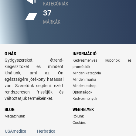
KATEGÓRIÁK
37
MÁRKÁK
O NÁS
INFORMÁCIÓ
Gyógyszereket, étrend-
Kedvezményes kuponok és
kiegészítőket és mindent
promóciók
kínálunk, ami az Ön
Minden kategória
egészségére jótékony hatással
Minden márka
van. Szeretünk segíteni, ezért
Minden e-shop
rendszeresen frissítjük és
Újdonságok
változtatjuk termékeinket.
Kedvezmények
BLOG
WEBHELYEK
Magazinunk
Rólunk
Cookies
USAmedical
Herbatica