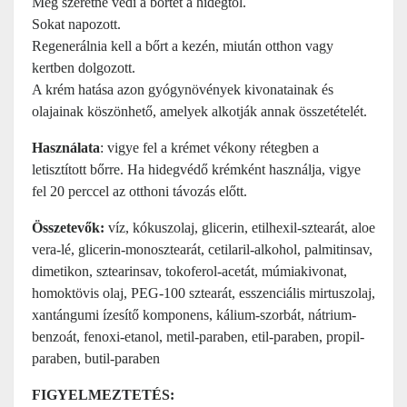
Meg szeretné védi a bőrtét a hidegtől.
Sokat napozott.
Regenerálnia kell a bőrt a kezén, miután otthon vagy
kertben dolgozott.
A krém hatása azon gyógynövények kivonatainak és
olajainak köszönhető, amelyek alkotják annak összetételét.
Használata
: vigye fel a krémet vékony rétegben a
letisztított bőrre. Ha hidegvédő krémként használja, vigye
fel 20 perccel az otthoni távozás előtt.
Összetevők:
víz, kókuszolaj, glicerin, etilhexil-sztearát, aloe
vera-lé, glicerin-monosztearát, cetilaril-alkohol, palmitinsav,
dimetikon, sztearinsav, tokoferol-acetát, múmiakivonat,
homoktövis olaj, PEG-100 sztearát, esszenciális mirtuszolaj,
xantángumi ízesítő komponens, kálium-szorbát, nátrium-
benzoát, fenoxi-etanol, metil-paraben, etil-paraben, propil-
paraben, butil-paraben
FIGYELMEZTETÉS: