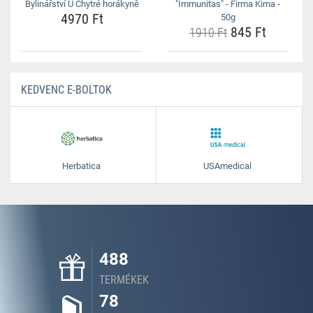
Bylinářství U Chytré horákyně
"Immunitas" - Firma Kima -
4970 Ft
50g
845 Ft
1910 Ft
KEDVENC E-BOLTOK
Herbatica
USAmedical
488
TERMÉKEK
78