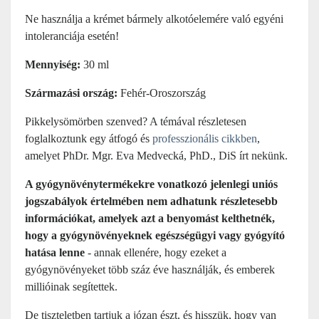
Ne használja a krémet bármely alkotóelemére való egyéni
intoleranciája esetén!
Mennyiség:
30 ml
Származási ország:
Fehér-Oroszország
Pikkelysömörben szenved? A témával részletesen
foglalkoztunk egy átfogó és
professzionális cikkben
,
amelyet PhDr. Mgr. Eva Medvecká, PhD., DiS írt nekünk.
A gyógynövénytermékekre vonatkozó jelenlegi uniós
jogszabályok értelmében nem adhatunk részletesebb
információkat, amelyek azt a benyomást kelthetnék,
hogy a gyógynövényeknek egészségügyi vagy gyógyító
hatása lenne
- annak ellenére, hogy ezeket a
gyógynövényeket több száz éve használják, és emberek
millióinak segítettek.
De tiszteletben tartjuk a józan észt, és hisszük, hogy van