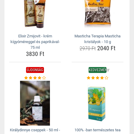
Elixir Zmijovit - krém
Masticha Terapia Masticha
kígyóméreggel és paprikával-
kristályok - 10 g
2040 Ft
75 ml
2970 Ft
3830 Ft
ÚJDONSÁG
KEDVEZMÉNY
Királydinnye cseppek - 50 ml -
100% -ban természetes tea