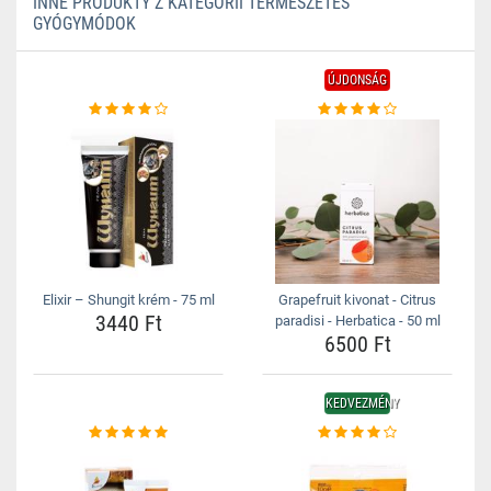
INNE PRODUKTY Z KATEGORII TERMÉSZETES
GYÓGYMÓDOK
ÚJDONSÁG
Elixir – Shungit krém - 75 ml
Grapefruit kivonat - Citrus
3440 Ft
paradisi - Herbatica - 50 ml
6500 Ft
KEDVEZMÉNY