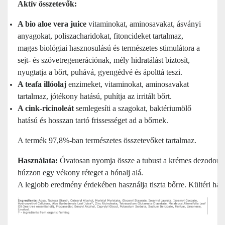
Aktív összetevők:
A bio aloe vera juice
vitaminokat, aminosavakat, ásványi
anyagokat, poliszacharidokat, fitoncideket tartalmaz,
magas biológiai hasznosulású és természetes stimulátora a
sejt- és szövetregenerációnak, mély hidratálást biztosít,
nyugtatja a bőrt, puhává, gyengédvé és ápolttá teszi.
A teafa illóolaj
enzimeket, vitaminokat, aminosavakat
tartalmaz, jótékony hatású, puhítja az irritált bőrt.
A cink-ricinoleát
semlegesíti a szagokat, baktériumölő
hatású és hosszan tartó frissességet ad a bőrnek.
A termék 97,8%-ban természetes összetevőket tartalmaz.
Használata:
 Óvatosan nyomja össze a tubust a krémes dezodor a
húzzon egy vékony réteget a hónalj alá. 
A legjobb eredmény érdekében használja tiszta bőrre. Kültéri hasz