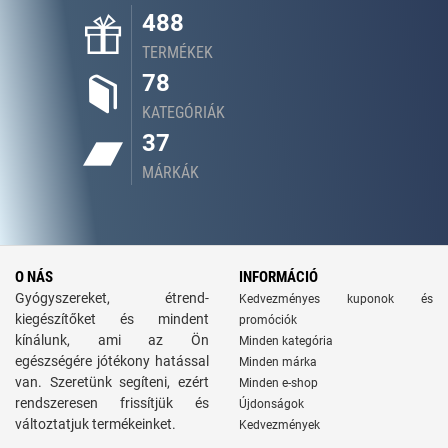
488
TERMÉKEK
78
KATEGÓRIÁK
37
MÁRKÁK
O NÁS
INFORMÁCIÓ
Gyógyszereket, étrend-
Kedvezményes kuponok és
kiegészítőket és mindent
promóciók
kínálunk, ami az Ön
Minden kategória
egészségére jótékony hatással
Minden márka
van. Szeretünk segíteni, ezért
Minden e-shop
rendszeresen frissítjük és
Újdonságok
változtatjuk termékeinket.
Kedvezmények