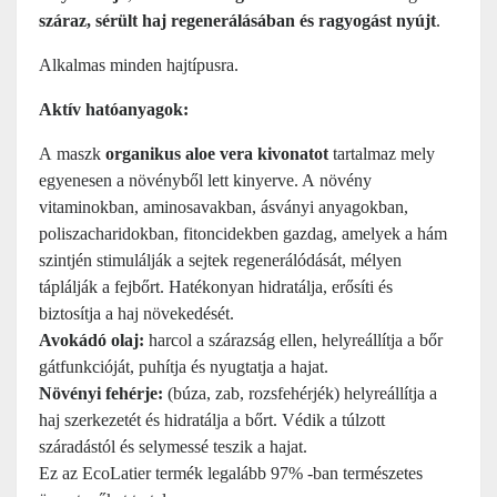
száraz, sérült haj regenerálásában és ragyogást nyújt
.
Alkalmas minden hajtípusra.
Aktív hatóanyagok:
A maszk
organikus aloe vera kivonatot
tartalmaz mely
egyenesen a növényből lett kinyerve. A növény
vitaminokban, aminosavakban, ásványi anyagokban,
poliszacharidokban, fitoncidekben gazdag, amelyek a hám
szintjén stimulálják a sejtek regenerálódását, mélyen
táplálják a fejbőrt. Hatékonyan hidratálja, erősíti és
biztosítja a haj növekedését.
Avokádó olaj:
harcol a szárazság ellen, helyreállítja a bőr
gátfunkcióját, puhítja és nyugtatja a hajat.
Növényi fehérje:
(búza, zab, rozsfehérjék) helyreállítja a
haj szerkezetét és hidratálja a bőrt. Védik a túlzott
száradástól és selymessé teszik a hajat.
Ez az EcoLatier termék legalább 97% -ban természetes