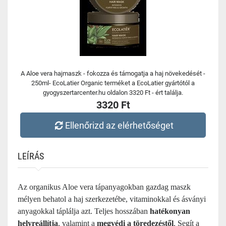
A Aloe vera hajmaszk - fokozza és támogatja a haj növekedését -
250ml- EcoLatier Organic terméket a EcoLatier gyártótól a
gyogyszertarcenter.hu oldalon 3320 Ft - ért találja.
3320 Ft
Ellenőrizd az elérhetőséget
LEÍRÁS
Az organikus Aloe vera tápanyagokban gazdag maszk
mélyen behatol a haj szerkezetébe, vitaminokkal és ásványi
anyagokkal táplálja azt. Teljes hosszában
hatékonyan
helyreállítja
, valamint a
megvédi a töredezéstől
. Segít a