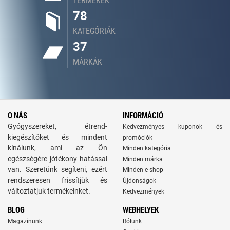
TERMÉKEK
78
KATEGÓRIÁK
37
MÁRKÁK
O NÁS
INFORMÁCIÓ
Gyógyszereket, étrend-
Kedvezményes kuponok és
kiegészítőket és mindent
promóciók
kínálunk, ami az Ön
Minden kategória
egészségére jótékony hatással
Minden márka
van. Szeretünk segíteni, ezért
Minden e-shop
rendszeresen frissítjük és
Újdonságok
változtatjuk termékeinket.
Kedvezmények
BLOG
WEBHELYEK
Magazinunk
Rólunk