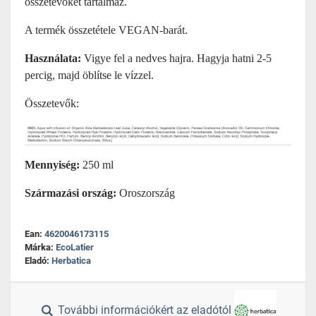
összetevőket tartalmaz.
A termék összetétele VEGAN-barát.
Használata:
Vigye fel a nedves hajra. Hagyja hatni 2-5
percig, majd öblítse le vízzel.
Összetevők:
Mennyiség:
250 ml
Származási ország:
Oroszország
Ean:
4620046173115
Márka:
EcoLatier
Eladó:
Herbatica
További információkért az eladótól