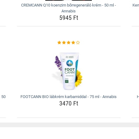
CREMCANN Q10 koenzim bőrregeneráló krém - 50 ml -
Ken
Annabis
5945 Ft
 50
FOOTCANN BIO lábkrém karbamiddal - 75 ml - Annabis
H
3470 Ft