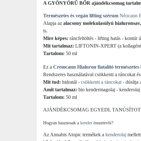
A GYÖNYÖRŰ BŐR ajándékcsomag tartal
Természetes és vegán lifting szérum
Néocann E
Alapja az
alacsony molekulasúlyú hialuronsav
is.
Mire képes:
ráncfeltöltés - lifting hatás - kontúr 
Mit tartalmaz:
LIFTONIN-XPERT (a kollagénterm
Tartalom:
50 ml
Ez a
Cremcann Hialuron fiatalító természete
Rendszeres használatával csökkenti a ráncokat és 
Mit tud:
hidratál -
csökkenti a ráncokat
- dúsítja 
Amit tartalmaz:
bio kendermagolaj - kenderolaj 
Tartalom:
50 ml
AJÁNDÉKCSOMAG EGYEDI, TANÚSÍTO
Hogyan hasznosak a
kender
összetevői?
Az Annabis Atopic termékek a
kenderolaj
mellet