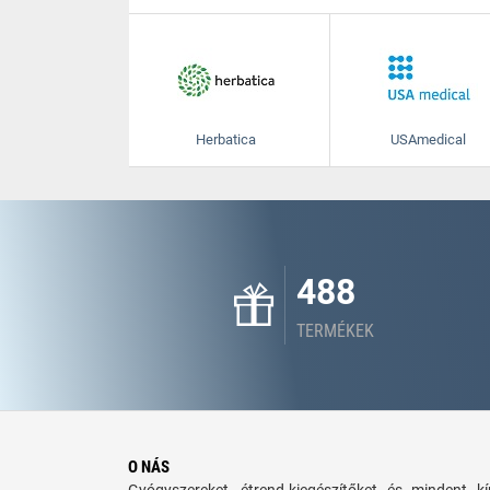
Herbatica
USAmedical
488
TERMÉKEK
O NÁS