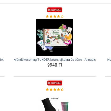
ÚJDONSÁG
IA,
Ajándékcsomag TÜNDÉR kézre, ajkakra és bőrre - Annabis
He
9940 Ft
ÚJDONSÁG