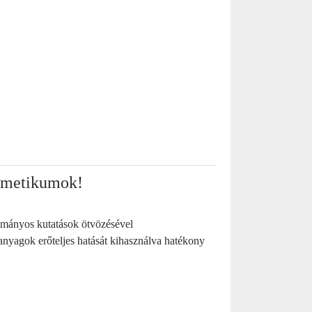
ozmetikumok!
ományos kutatások ötvözésével
nyagok erőteljes hatását kihasználva hatékony