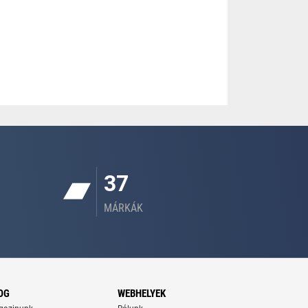
37
MÁRKÁK
OG
WEBHELYEK