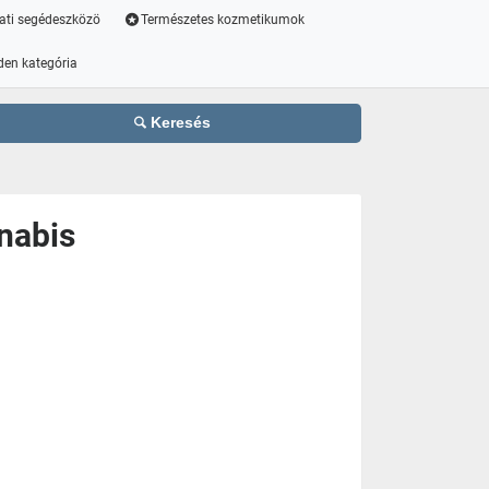
ati segédeszközö
Természetes kozmetikumok
den kategória
Keresés
nabis