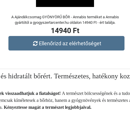
A Ajándékcsomag GYÖNYÖRŰ BŐR - Annabis terméket a Annabis
gyártótól a gyogyszertarcenter.hu oldalon 14940 Ft - ért találja.
14940 Ft
Ellenőrizd az elérhetőséget
és hidratált bőrért. Természetes, hatékony k
ek visszaadhatjuk a fiatalságot!
A természet bölcsességének és a tud
emcsak kíméletesek a bőrhöz, hanem a gyógynövények és természetes a
a.
Kényeztesse magát a természet legjobbjaival.