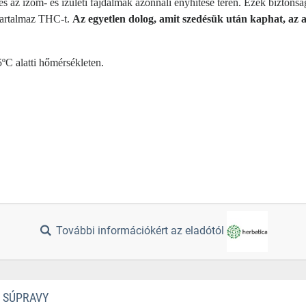
 és az izom- és ízületi fájdalmak azonnali enyhítése terén. Ezek biztons
tartalmaz THC-t.
Az egyetlen dolog, amit szedésük után kaphat, az a
5ºC alatti hőmérsékleten.
További információkért az eladótól
É SÚPRAVY