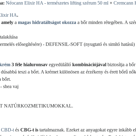
ma:
Néocann Elixir HA - természetes lifting szérum 50 ml
+
Cremcann Hi
lixir HA
.
, amely
a
magas hidratáltságot okozza
a bőr minden rétegében. A szér
átalakítása
elés elősegítésére) - DEFENSIL-SOFT (nyugtató és simító hatású) -
s krém
3 féle hialuronsav
egyedülálló
kombinációjával
biztosítja a bőr
dúsabbá teszi a bőrt. A krémet különösen az érzékeny és érett bőrű nők 
a bőrt.
- shea vaj
TT NATÚRKOZMETIKUMOKKAL.
t
CBD-t
és
CBG-t is
tartalmaznak. Ezeket az anyagokat egyre inkább eli