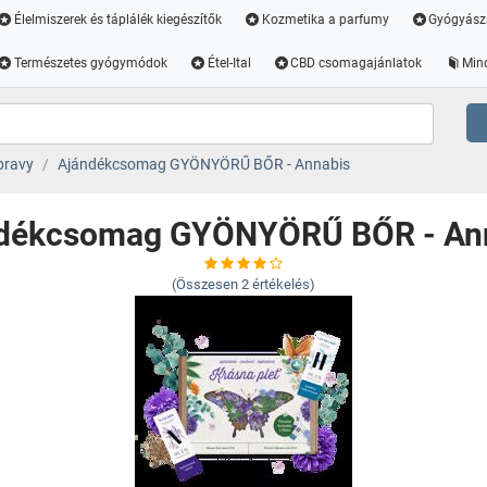
Élelmiszerek és táplálék kiegészítők
Kozmetika a parfumy
Gyógyász
Természetes gyógymódok
Étel-Ital
CBD csomagajánlatok
Min
pravy
Ajándékcsomag GYÖNYÖRŰ BŐR - Annabis
dékcsomag GYÖNYÖRŰ BŐR - An
(Összesen
2
értékelés)