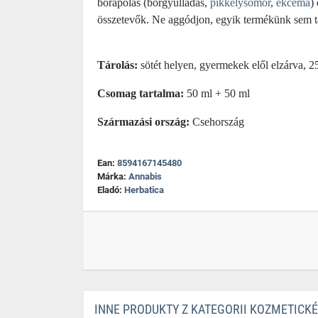
bőrápolás (bőrgyulladás,
pikkelysömör
,
ekcéma
)
összetevők. Ne aggódjon, egyik termékünk sem 
Tárolás:
sötét helyen, gyermekek elől elzárva, 2
Csomag tartalma:
50 ml + 50 ml
Származási ország:
Csehország
Ean:
8594167145480
Márka:
Annabis
Eladó:
Herbatica
INNE PRODUKTY Z KATEGORII KOZMETICK