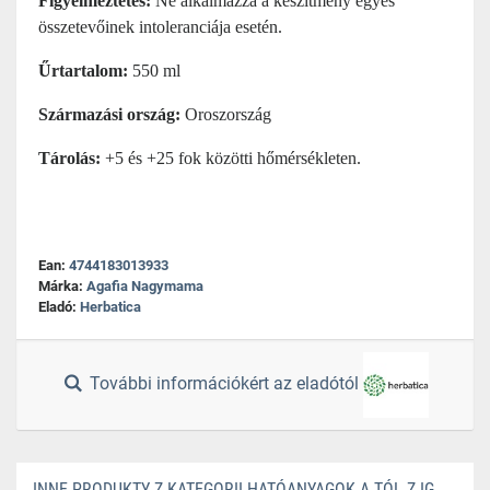
Figyelmeztetés:
Ne alkalmazza a készítmény egyes
összetevőinek intoleranciája esetén.
Űrtartalom:
550 ml
Származási ország:
Oroszország
Tárolás:
+5 és +25 fok közötti hőmérsékleten.
Ean:
4744183013933
Márka:
Agafia Nagymama
Eladó:
Herbatica
További információkért az eladótól
INNE PRODUKTY Z KATEGORII HATÓANYAGOK A-TÓL Z-IG