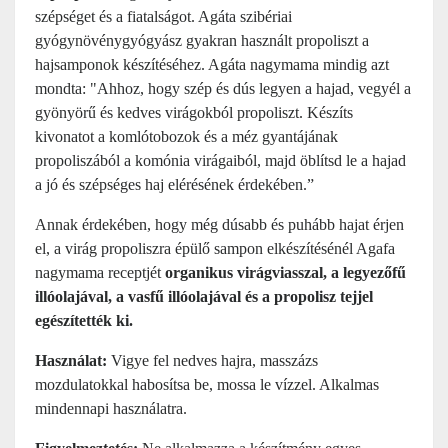
szépséget és a fiatalságot. Agáta szibériai
gyógynövénygyógyász gyakran használt propoliszt a
hajsamponok készítéséhez. Agáta nagymama mindig azt
mondta: "Ahhoz, hogy szép és dús legyen a hajad, vegyél a
gyönyörű és kedves virágokból propoliszt. Készíts
kivonatot a komlótobozok és a méz gyantájának
propoliszából a komónia virágaiból, majd öblítsd le a hajad
a jó és szépséges haj elérésének érdekében.”
Annak érdekében, hogy még dúsabb és puhább hajat érjen
el, a virág propoliszra épülő sampon elkészítésénél Agafa
nagymama receptjét
organikus virágviasszal, a legyezőfű
illóolajával, a vasfű illóolajával és a propolisz tejjel
egészítették ki.
Használat:
Vigye fel nedves hajra, masszázs
mozdulatokkal habosítsa be, mossa le vízzel. Alkalmas
mindennapi használatra.