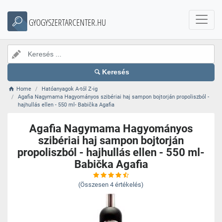
GYOGYSZERTARCENTER.HU
Keresés
Home
Hatóanyagok A-tól Z-ig
Agafia Nagymama Hagyományos szibériai haj sampon bojtorján propoliszból -
hajhullás ellen - 550 ml- Babička Agafia
Agafia Nagymama Hagyományos
szibériai haj sampon bojtorján
propoliszból - hajhullás ellen - 550 ml-
Babička Agafia
(Összesen
4
értékelés)