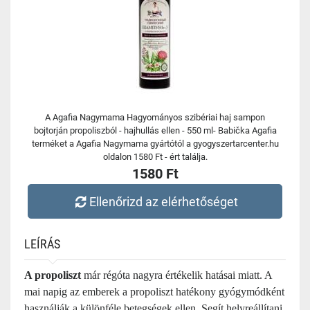
A Agafia Nagymama Hagyományos szibériai haj sampon
bojtorján propoliszból - hajhullás ellen - 550 ml- Babička Agafia
terméket a Agafia Nagymama gyártótól a gyogyszertarcenter.hu
oldalon 1580 Ft - ért találja.
1580 Ft
Ellenőrizd az elérhetőséget
LEÍRÁS
A propoliszt
már régóta nagyra értékelik hatásai miatt. A
mai napig az emberek a propoliszt hatékony gyógymódként
használják a különféle betegségek ellen. Segít helyreállítani