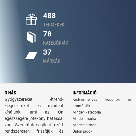
488
TERMÉKEK
78
KATEGÓRIÁK
37
MÁRKÁK
O NÁS
INFORMÁCIÓ
Gyógyszereket, étrend-
Kedvezményes kuponok és
kiegészítőket és mindent
promóciók
kínálunk, ami az Ön
Minden kategória
egészségére jótékony hatással
Minden márka
van. Szeretünk segíteni, ezért
Minden e-shop
rendszeresen frissítjük és
Újdonságok