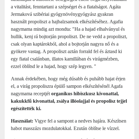
a vitalitást, fenntartani a szépséget és a fiatalságot. Agáta
Jermaková szibériai gyógynövénygyógyász gyakran
használt propoliszt a hajbalzsamok elkészítéséhez. Agafia
nagymama mindig azt mondta: "Ha a hajad elhalványul és
hullik, kenj rá bojtorján propoliszt. De ne vedd a propoliszt,
csak olyan kaptárokból, ahol a bojtorján nagyra nő és a
gyökere vastag. A propoliszt aztán forrald fel és áztasd ki
egy fiatal csalánban, illatos kamillában és virágmézben,
ezzel öblítsd le a hajad, hogy szép legyen. "
Annak érdekében, hogy még dúsabb és puhább hajat érjen
el, a virág propoliszra épülő sampon elkészítésénél Agafa
nagymama receptjét
organikus hibiszkusz kivonattal,
kakukkfű kivonattal,
zsálya illóolajjal és propolisz tejjel
egészítették ki.
Használat:
Vigye fel a sampont a nedves hajára. Készítsen
habot masszázs mozdulatokkal. Ezután öblítse le vízzel.