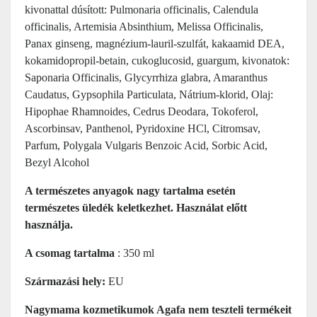
kivonattal dúsított: Pulmonaria officinalis, Calendula
officinalis, Artemisia Absinthium, Melissa Officinalis,
Panax ginseng, magnézium-lauril-szulfát, kakaamid DEA,
kokamidopropil-betain, cukoglucosid, guargum, kivonatok:
Saponaria Officinalis, Glycyrrhiza glabra, Amaranthus
Caudatus, Gypsophila Particulata, Nátrium-klorid, Olaj:
Hipophae Rhamnoides, Cedrus Deodara, Tokoferol,
Ascorbinsav, Panthenol, Pyridoxine HCl, Citromsav,
Parfum, Polygala Vulgaris Benzoic Acid, Sorbic Acid,
Bezyl Alcohol
A természetes anyagok nagy tartalma esetén
természetes üledék keletkezhet. Használat előtt
használja.
A csomag tartalma
: 350 ml
Származási hely:
EU
Nagymama kozmetikumok Agafa nem teszteli termékeit