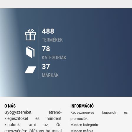
488
TERMÉKEK
78
KATEGÓRIÁK
37
MÁRKÁK
O NÁS
INFORMÁCIÓ
Gyógyszereket, étrend-
Kedvezményes kuponok és
kiegészítőket és mindent
promóciók
kínálunk, ami az Ön
Minden kategória
egészségére jótékony hatással
Minden márka