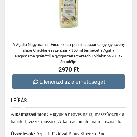
A Agafia Nagymama - Frissítő sampon 5 szappanos gyógynövény
alapú Cheddar esszencián - 350 ml terméket a Agafia
Nagymama gyártótól a gyogyszertarcenter.hu oldalon 2970 Ft -
ért találja.
2970 Ft
Ellenőrizd az elérhetőséget
LEÍRÁS
Alkalmazási mód:
Vigyük a nedves hajra, masszírozzuk a
habokat, vízzel mossuk. Alkalmas mindennapi használatra.
Összetevők:
Aqua infúzióval Pinus Siberica Bud,