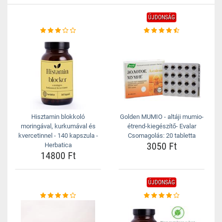
ÚJDONSÁG
Hisztamin blokkoló
Golden MUMIO - altáji mumio-
moringával, kurkumával és
étrend-kiegészítő- Evalar
kvercetinnel - 140 kapszula -
Csomagolás: 20 tabletta
3050 Ft
Herbatica
14800 Ft
ÚJDONSÁG