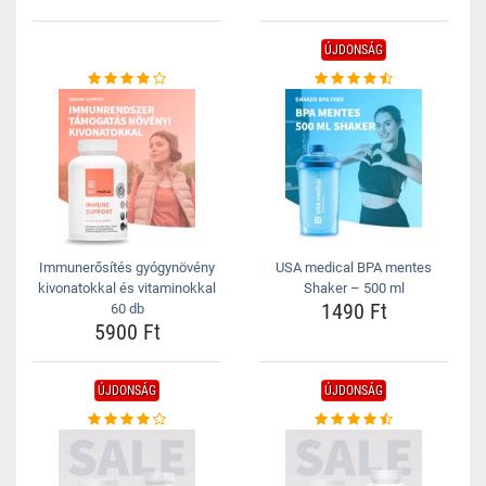
ÚJDONSÁG
Immunerősítés gyógynövény
USA medical BPA mentes
kivonatokkal és vitaminokkal
Shaker – 500 ml
1490 Ft
60 db
5900 Ft
ÚJDONSÁG
ÚJDONSÁG