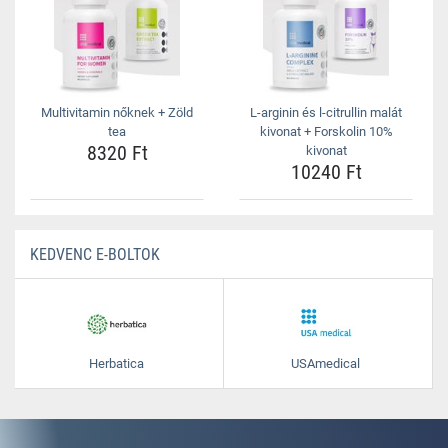
Multivitamin nőknek + Zöld
L-arginin és l-citrullin malát
tea
kivonat + Forskolin 10%
8320 Ft
kivonat
10240 Ft
KEDVENC E-BOLTOK
Herbatica
USAmedical