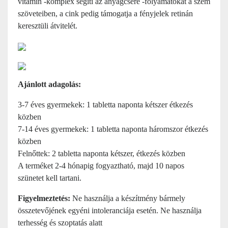
vitamin -komplex segíti az anyagcsere -folyamatokat a szem
szöveteiben, a cink pedig támogatja a fényjelek retinán
keresztüli átvitelét.
Ajánlott adagolás:
3-7 éves gyermekek: 1 tabletta naponta kétszer étkezés
közben
7-14 éves gyermekek: 1 tabletta naponta háromszor étkezés
közben
Felnőttek: 2 tabletta naponta kétszer, étkezés közben
A terméket 2-4 hónapig fogyaztható, majd 10 napos
szünetet kell tartani.
Figyelmeztetés:
Ne használja a készítmény bármely
összetevőjének egyéni intoleranciája esetén. Ne használja
terhesség és szoptatás alatt