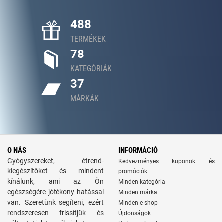
488
TERMÉKEK
78
KATEGÓRIÁK
37
MÁRKÁK
O NÁS
INFORMÁCIÓ
Gyógyszereket, étrend-
Kedvezményes kuponok és
kiegészítőket és mindent
promóciók
kínálunk, ami az Ön
Minden kategória
egészségére jótékony hatással
Minden márka
van. Szeretünk segíteni, ezért
Minden e-shop
rendszeresen frissítjük és
Újdonságok