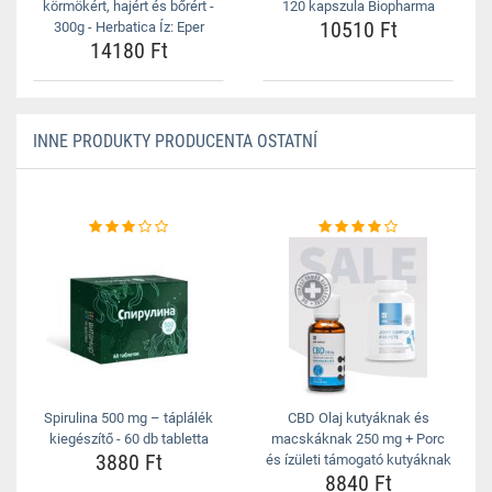
körmökért, hajért és bőrért -
120 kapszula Biopharma
10510 Ft
300g - Herbatica Íz: Eper
14180 Ft
INNE PRODUKTY PRODUCENTA OSTATNÍ
Spirulina 500 mg – táplálék
CBD Olaj kutyáknak és
kiegészítő - 60 db tabletta
macskáknak 250 mg + Porc
3880 Ft
és ízületi támogató kutyáknak
8840 Ft