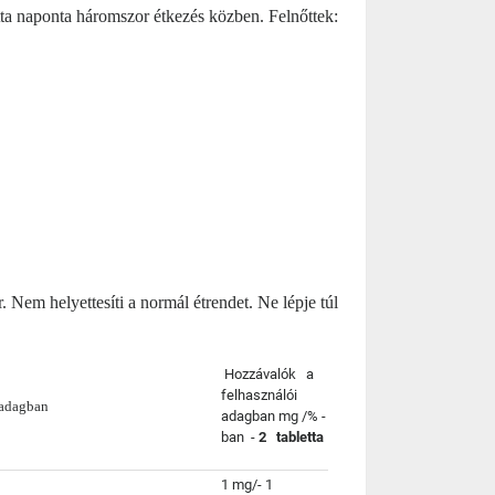
tta naponta háromszor étkezés közben. Felnőttek:
. Nem helyettesíti a
normál
étrendet. Ne lépje túl
Hozzávalók a
felhasználói
 adagban 
adagban mg /% -
ban -
2 tabletta
1 mg/-
1