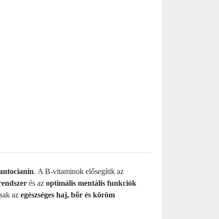
 antocianin
.
A B-vitaminok elősegítik az
rendszer
és az
optimális mentális funkciók
osak az
egészséges haj, bőr és köröm