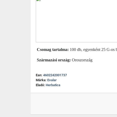
Csomag tartalma:
100 db, egyenként 25 G-os b
Származási ország:
Oroszország
Ean:
4602242001737
Márka:
Evalar
Eladó:
Herbatica