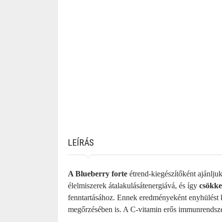
LEÍRÁS
A Blueberry forte
étrend-kiegészítőként ajá
nlju
élelmiszerek átalakulását
energiává
, és így
csökke
fenntartásához. Ennek eredményeként enyhülést k
megőrzésében is. A C-vitamin erős immun
rendsze