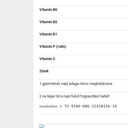
Vitamin B6
Vitamin B2
Vitamin B1
Vitamin P (rutin)
Vitamin C
Zinok
1
gyermekek napi adaga nincs meghatározva
2
ne lépje túl a napi felső fogyasztási határt
ös
szhanban
 s TU 9100-086-21428156-14