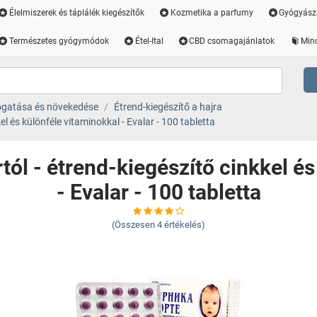
Élelmiszerek és táplálék kiegészítők
Kozmetika a parfumy
Gyógyász
Természetes gyógymódok
Étel-Ital
CBD csomagajánlatok
Min
ogatása és növekedése
Étrend-kiegészítő a hajra
el és különféle vitaminokkal - Evalar - 100 tabletta
tól - étrend-kiegészítő cinkkel é
- Evalar - 100 tabletta
(Összesen
4
értékelés)