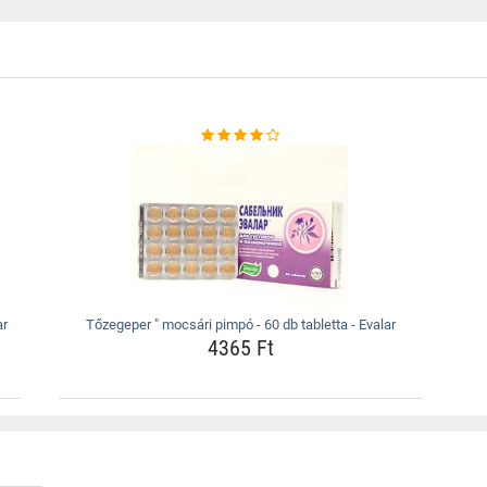
ar
Tőzegeper " mocsári pimpó - 60 db tabletta - Evalar
4365 Ft