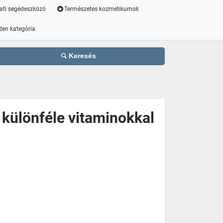
ati segédeszközö
Természetes kozmetikumok
den kategória
Keresés
s különféle vitaminokkal