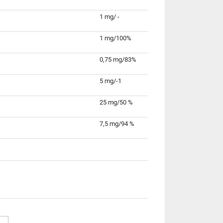
1 mg/ -
1 mg/100%
0,75 mg/83%
5 mg/-
1
25 mg/50 %
7,5 mg/94 %