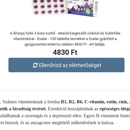
A Áfonya forte 3 éves kortól - étrend-kiegészítő cinkkel és különféle
vitaminokkal - Evalar - 100 tabletta terméket a Evalar gyártótól a
gyogyszertarcenter.hu oldalon 4830 Ft - ért találja.
4830 Ft
Ellenőrizd az elérhetőséget
k
.
Számos vitaminoknak a forrása
B1, B2, B6, C-vitamin, rutin, cink,
ntik a fáradtság érzését
. Ezenkívül hozzájárulnak az
egészséges ideg
ínálhatnak a szorongás és a depresszió ellen. Egyes B-vitaminok font
rt biztosít
, és az anyagcsere megfelelő működésének
is
kulcsa.