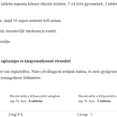
tabletta naponta kétszer étkezés közben. 7-14 éves gyermekek: 1 table
je
, majd 10 napos szünetet kell tartani.
y összetevőjé intolerancia esetén.
sználja
 egészséges és kiegyensúlyozott étrendet!
t van regisztrálva. Nincs jóváhagyott terápiás hatása, és nem gyógyszer
 csomagoláson feltüntetve.
  Hozzávalók a felhasználói adagban 
  Hozzávalók a felhasználói
  mg /% -ban - 
4 tabletta
  mg /% -ban - 
3 tabletta
2 mg/ 4 %
1,5 mg/ -
1