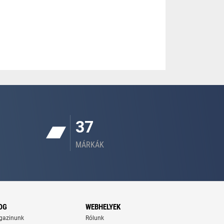
37
MÁRKÁK
OG
WEBHELYEK
gazinunk
Rólunk