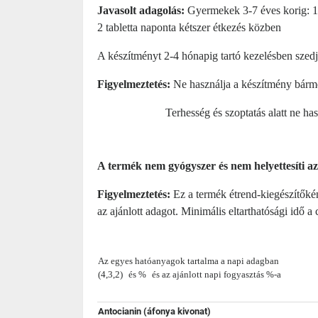
Javasolt adagolás:
Gyermekek 3-7 éves korig: 1 
2 tabletta naponta kétszer étkezés közben
A készítményt 2-4 hónapig tartó kezelésben
szed
Figyelmeztetés:
Ne használja a készítmény bármel
Terhesség és szoptatás alatt ne ha
A termék nem gyógyszer és nem helyettesíti az
Figyelmeztetés:
Ez a termék étrend-kiegészítőkén
az ajánlott adagot. Minimális eltarthatósági idő a
Az egyes hatóanyagok tartalma a napi adagban
(4,3,2)
és %
és az ajánlott napi fogyasztás %-a
Antocianin (áfonya kivonat)